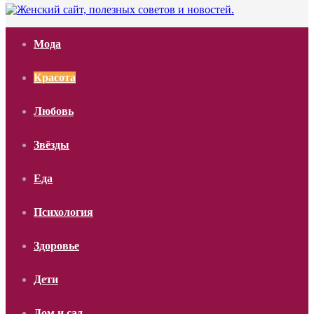
Мода
Красота
Любовь
Звёзды
Еда
Психология
Здоровье
Дети
Дом и сад