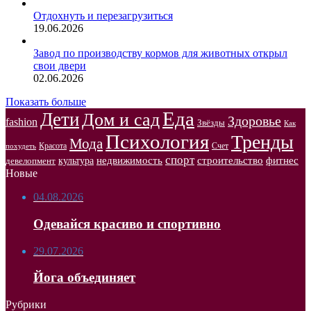
Отдохнуть и перезагрузиться
19.06.2026
Завод по производству кормов для животных открыл
свои двери
02.06.2026
Показать больше
Еда
Дети
Дом и сад
Здоровье
fashion
Звёзды
Как
Психология
Тренды
Мода
Красота
Счет
похудеть
спорт
недвижимость
строительство
фитнес
культура
девелопмент
Новые
04.08.2026
Одевайся красиво и спортивно
29.07.2026
Йога объединяет
Рубрики