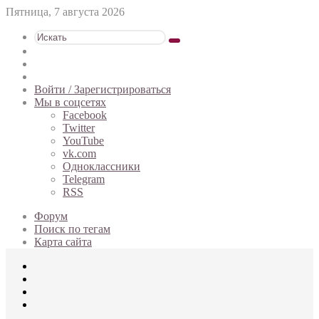
Пятница, 7 августа 2026
Искать
Switch
skin
Sidebar
Случайная
статья
Войти / Зарегистрироваться
Мы в соцсетях
Facebook
Twitter
YouTube
vk.com
Одноклассники
Telegram
RSS
Форум
Поиск по тегам
Карта сайта
Меню
Искать
Switch
skin
Войти