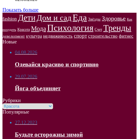
Показать больше
Еда
Дети
Дом и сад
Здоровье
fashion
Звёзды
Как
Психология
Тренды
Мода
Красота
Счет
похудеть
спорт
недвижимость
строительство
фитнес
культура
девелопмент
Новые
04.08.2026
Одевайся красиво и спортивно
29.07.2026
Йога объединяет
Рубрики
Рубрики
Популярные
27.12.2023
Будьте осторожны зимой