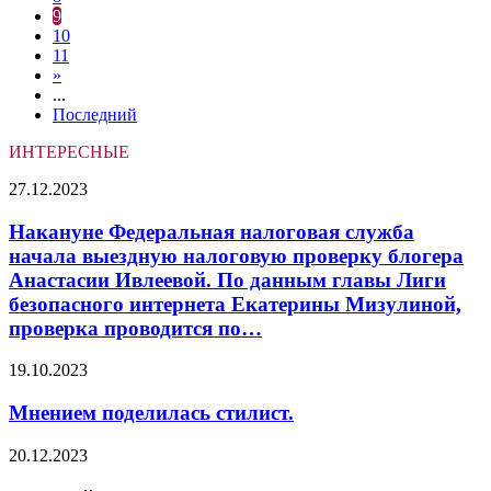
9
10
11
»
...
Последний
ИНТЕРЕСНЫЕ
Накануне
27.12.2023
Федеральная
налоговая
Накануне Федеральная налоговая служба
служба
начала выездную налоговую проверку блогера
начала
Анастасии Ивлеевой. По данным главы Лиги
выездную
безопасного интернета Екатерины Мизулиной,
налоговую
проверка проводится по…
проверку
блогера
Анастасии
Мнением
19.10.2023
Ивлеевой.
поделилась
По
стилист.
Мнением поделилась стилист.
данным
главы
Калорийность
20.12.2023
Лиги
салата
безопасного