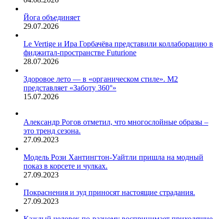
до
совершенства.
Йога объединяет
29.07.2026
Le Vertige и Ира Горбачёва представили коллаборацию в
фиджитал-пространстве Futurione
28.07.2026
Здоровое лето — в «органическом стиле». М2
представляет «Заботу 360°»
15.07.2026
Александр Рогов отметил, что многослойные образы –
это тренд сезона.
27.09.2023
Модель Рози Хантингтон-Уайтли пришла на модный
показ в корсете и чулках.
27.09.2023
Покраснения и зуд приносят настоящие страдания.
27.09.2023
Каждый человек по-разному воспринимает приходящие