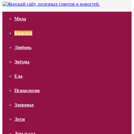
Мода
Красота
Любовь
Звёзды
Еда
Психология
Здоровье
Дети
Дом и сад