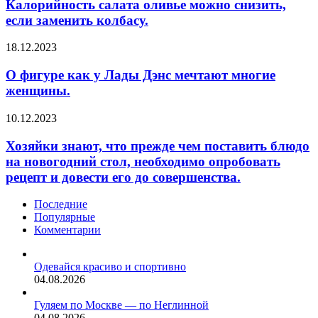
оливье
Калорийность салата оливье можно снизить,
интернета
можно
если заменить колбасу.
Екатерины
снизить,
Мизулиной,
если
проверка
О
18.12.2023
заменить
проводится
фигуре
колбасу.
по…
как
О фигуре как у Лады Дэнс мечтают многие
у
женщины.
Лады
Дэнс
Хозяйки
10.12.2023
мечтают
знают,
многие
что
Хозяйки знают, что прежде чем поставить блюдо
женщины.
прежде
на новогодний стол, необходимо опробовать
чем
рецепт и довести его до совершенства.
поставить
блюдо
Последние
на
Популярные
новогодний
Комментарии
стол,
необходимо
опробовать
Одевайся красиво и спортивно
рецепт
04.08.2026
и
довести
Гуляем по Москве — по Неглинной
его
04.08.2026