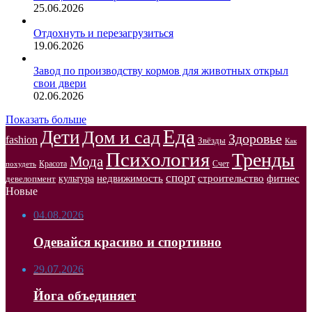
25.06.2026
Отдохнуть и перезагрузиться
19.06.2026
Завод по производству кормов для животных открыл
свои двери
02.06.2026
Показать больше
Еда
Дети
Дом и сад
Здоровье
fashion
Звёзды
Как
Психология
Тренды
Мода
Красота
Счет
похудеть
спорт
недвижимость
строительство
фитнес
культура
девелопмент
Новые
04.08.2026
Одевайся красиво и спортивно
29.07.2026
Йога объединяет