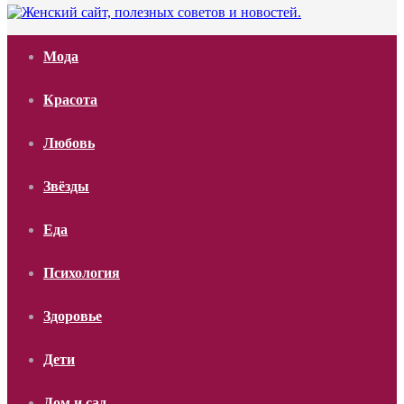
Мода
Красота
Любовь
Звёзды
Еда
Психология
Здоровье
Дети
Дом и сад