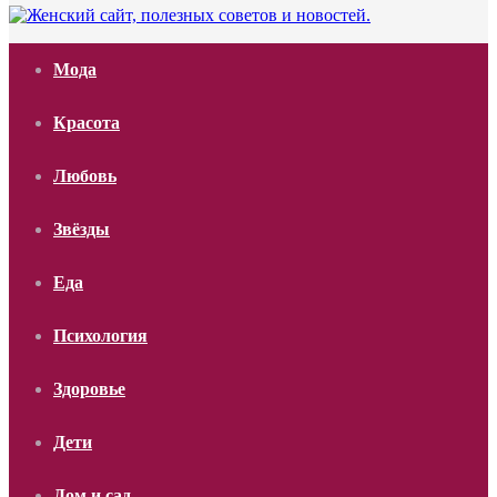
Мода
Красота
Любовь
Звёзды
Еда
Психология
Здоровье
Дети
Дом и сад