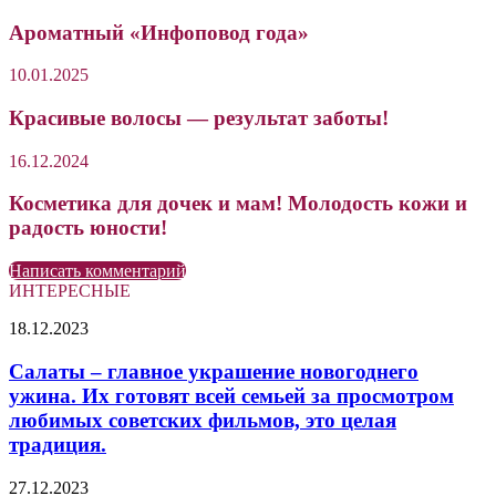
Ароматный «Инфоповод года»
10.01.2025
Красивые волосы — результат заботы!
16.12.2024
Косметика для дочек и мам! Молодость кожи и
радость юности!
Написать комментарий
ИНТЕРЕСНЫЕ
Салаты
18.12.2023
–
главное
Салаты – главное украшение новогоднего
украшение
ужина. Их готовят всей семьей за просмотром
новогоднего
любимых советских фильмов, это целая
ужина.
традиция.
Их
готовят
Недоспелый
всей
27.12.2023