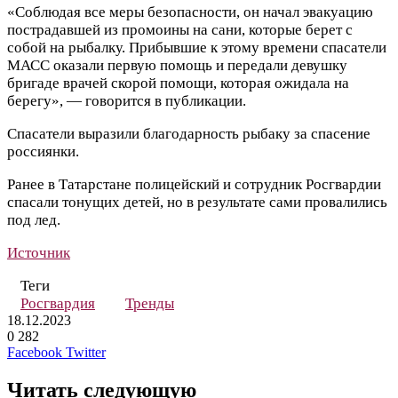
«Соблюдая все меры безопасности, он начал эвакуацию
пострадавшей из промоины на сани, которые берет с
собой на рыбалку. Прибывшие к этому времени спасатели
МАСС оказали первую помощь и передали девушку
бригаде врачей скорой помощи, которая ожидала на
берегу», — говорится в публикации.
Спасатели выразили благодарность рыбаку за спасение
россиянки.
Ранее в Татарстане полицейский и сотрудник Росгвардии
спасали тонущих детей, но в результате сами провалились
под лед.
Источник
Теги
Росгвардия
Тренды
18.12.2023
0
282
LinkedIn
Tumblr
Reddit
Вконтакте
Одноклассники
Skype
Messenger
Messenger
WhatsApp
Telegram
Viber
Line
Поделиться
Печатать
Facebook
Twitter
через
электронную
Читать следующую