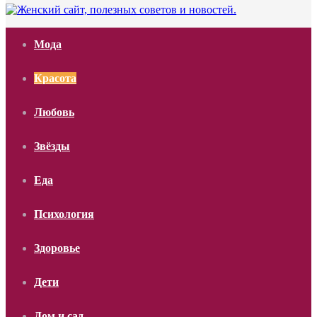
Мода
Красота
Любовь
Звёзды
Еда
Психология
Здоровье
Дети
Дом и сад