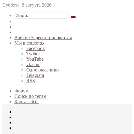
Суббота, 8 августа 2026
Искать
Switch
skin
Sidebar
Случайная
статья
Войти / Зарегистрироваться
Мы в соцсетях
Facebook
Twitter
YouTube
vk.com
Одноклассники
Telegram
RSS
Форум
Поиск по тегам
Карта сайта
Меню
Искать
Switch
skin
Войти