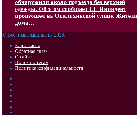
обнаружили около подъезда без верхней
одежды. Об этом сообщает Е1. Инцидент
произошел на Опалихинской улице. Жители
дома…
© Все права защищены 2026, |
Карта сайта
Обратная связь
О сайте
Поиск по тегам
Политика конфиденциальности
Facebook
Twitter
YouTube
vk.com
Одноклассники
Telegram
RSS
Кнопка
«Наверх»