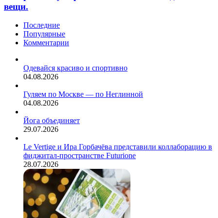
пропасть,
вещи.
провела
в
всю
которой
Последние
жизнь
могут
Популярные
в
храниться
Комментарии
квартире
самые
среди
неожиданные
могильных
вещи.
Одевайся красиво и спортивно
крестов.
04.08.2026
Кресты
и
Гуляем по Москве — по Неглинной
прочую
04.08.2026
ритуальную
атрибутику
Йога объединяет
с
29.07.2026
кладбища
в…
Le Vertige и Ира Горбачёва представили коллаборацию в
фиджитал-пространстве Futurione
28.07.2026