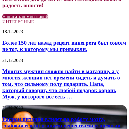
радость юности!
Написать комментарий
ИНТЕРЕСНЫЕ
Более
18.12.2023
150
лет
Более 150 лет назад рецепт винегрета был совсем
назад
не тот, к которому мы привыкли.
рецепт
винегрета
Многих
21.12.2023
был
мужчин
совсем
сложно
Многих мужчин сложно найти в магазине, а у
не
найти
многих женщин нет времени сидеть и думать о
тот,
в
к
том, что сильному полу подарить. Папа,
магазине,
которому
который говорит, что любой подарок хорош.
а
мы
Муж, у которого всё есть….
у
привыкли.
многих
женщин
Рацион
21.12.2023
нет
питания
времени
влияет
Рацион питания влияет на работу мозга,
сидеть
на
снабжая его полезными веществами и помогая
и
работу