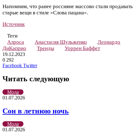
Напомним, что ранее россияне массово стали продавать
старые вещи в стиле «Слова пацана».
Источник
Теги
Алроса
Анастасия Шульженко
Леонардо
ДиКаприо
Тренды
Уоррен Баффет
19.12.2023
0
292
LinkedIn
Tumblr
Reddit
Вконтакте
Одноклассники
Skype
Messenger
Messenger
WhatsApp
Telegram
Viber
Line
Поделиться
Печатать
Facebook
Twitter
через
электронную
Читать следующую
почту
Мода
01.07.2026
Сон в летнюю ночь
Мода
01.07.2026