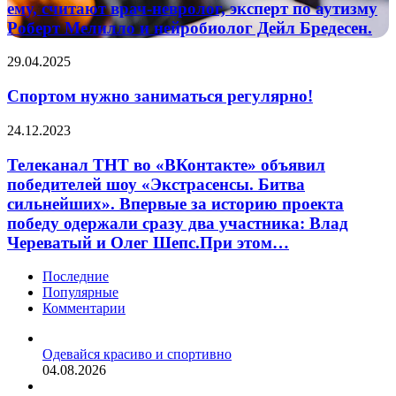
ему, считают врач-невролог, эксперт по аутизму
думать
мозга,
Роберт Мелилло и нейробиолог Дейл Бредесен.
о
снабжая
том,
его
что
Спортом
полезными
29.04.2025
сильному
нужно
веществами
полу
заниматься
и
Спортом нужно заниматься регулярно!
подарить.
регулярно!
помогая
Папа,
ему,
Телеканал
24.12.2023
который
считают
ТНТ
говорит,
врач-
во
Телеканал ТНТ во «ВКонтакте» объявил
что
невролог,
«ВКонтакте»
победителей шоу «Экстрасенсы. Битва
любой
эксперт
объявил
подарок
сильнейших». Впервые за историю проекта
по
победителей
хорош.
аутизму
победу одержали сразу два участника: Влад
шоу
Муж,
Роберт
Череватый и Олег Шепс.При этом…
«Экстрасенсы.
у
Мелилло
Битва
которого
и
сильнейших».
Последние
всё
нейробиолог
Впервые
Популярные
есть….
Дейл
за
Комментарии
Бредесен.
историю
проекта
победу
Одевайся красиво и спортивно
одержали
04.08.2026
сразу