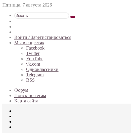
Пятница, 7 августа 2026
Искать
Switch
skin
Sidebar
Случайная
статья
Войти / Зарегистрироваться
Мы в соцсетях
Facebook
Twitter
YouTube
vk.com
Одноклассники
Telegram
RSS
Форум
Поиск по тегам
Карта сайта
Меню
Искать
Switch
skin
Войти