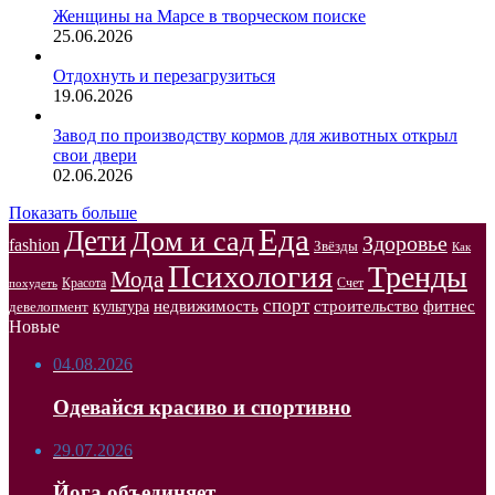
Женщины на Марсе в творческом поиске
25.06.2026
Отдохнуть и перезагрузиться
19.06.2026
Завод по производству кормов для животных открыл
свои двери
02.06.2026
Показать больше
Еда
Дети
Дом и сад
Здоровье
fashion
Звёзды
Как
Психология
Тренды
Мода
Красота
Счет
похудеть
спорт
недвижимость
строительство
фитнес
культура
девелопмент
Новые
04.08.2026
Одевайся красиво и спортивно
29.07.2026
Йога объединяет