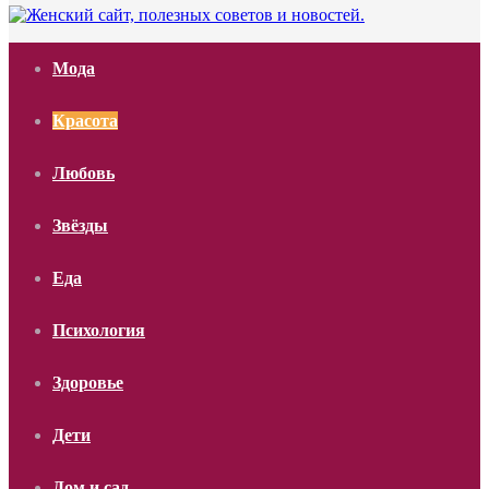
Мода
Красота
Любовь
Звёзды
Еда
Психология
Здоровье
Дети
Дом и сад