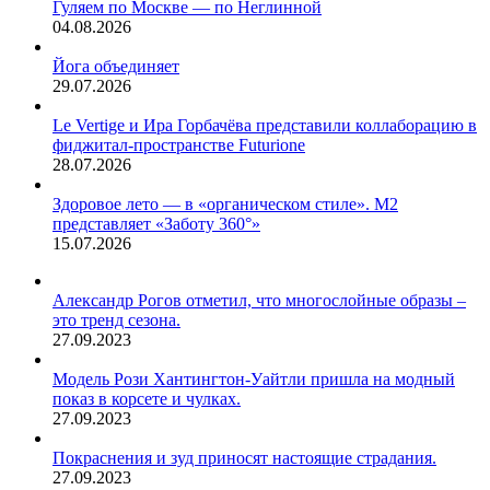
два
Гуляем по Москве — по Неглинной
участника:
04.08.2026
Влад
Череватый
Йога объединяет
и
29.07.2026
Олег
Шепс.При
Le Vertige и Ира Горбачёва представили коллаборацию в
этом…
фиджитал-пространстве Futurione
28.07.2026
Здоровое лето — в «органическом стиле». М2
представляет «Заботу 360°»
15.07.2026
Александр Рогов отметил, что многослойные образы –
это тренд сезона.
27.09.2023
Модель Рози Хантингтон-Уайтли пришла на модный
показ в корсете и чулках.
27.09.2023
Покраснения и зуд приносят настоящие страдания.
27.09.2023