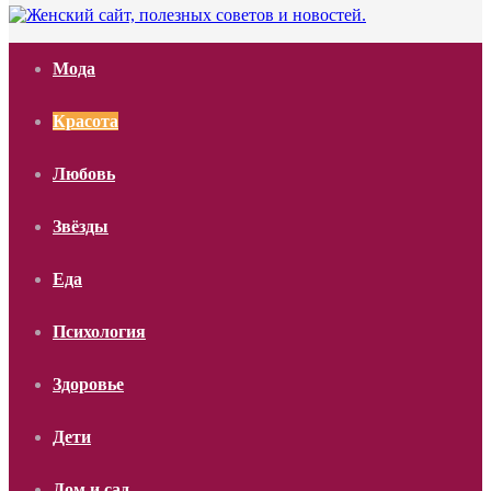
Мода
Красота
Любовь
Звёзды
Еда
Психология
Здоровье
Дети
Дом и сад