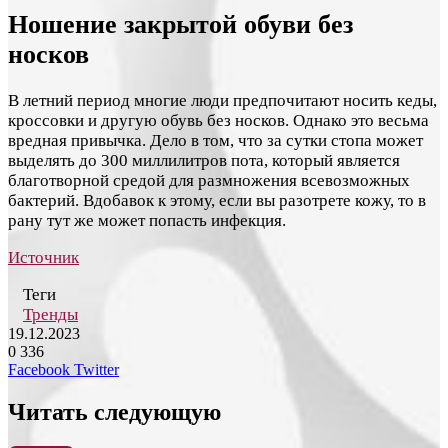
Ношение закрытой обуви без
носков
В летний период многие люди предпочитают носить кеды,
кроссовки и другую обувь без носков. Однако это весьма
вредная привычка. Дело в том, что за сутки стопа может
выделять до 300 миллилитров пота, который является
благотворной средой для размножения всевозможных
бактерий. Вдобавок к этому, если вы разотрете кожу, то в
рану тут же может попасть инфекция.
Источник
Теги
Тренды
19.12.2023
0
336
LinkedIn
Tumblr
Reddit
Вконтакте
Одноклассники
Skype
Messenger
Messenger
WhatsApp
Telegram
Viber
Line
Поделиться
Печатать
Facebook
Twitter
через
электронную
Читать следующую
почту