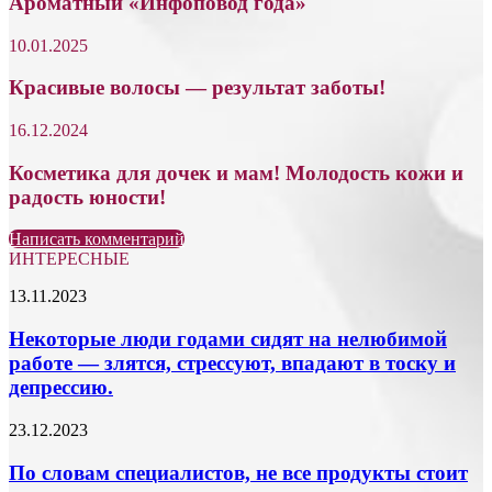
Ароматный «Инфоповод года»
10.01.2025
Красивые волосы — результат заботы!
16.12.2024
Косметика для дочек и мам! Молодость кожи и
радость юности!
Написать комментарий
ИНТЕРЕСНЫЕ
Некоторые
13.11.2023
люди
годами
Некоторые люди годами сидят на нелюбимой
сидят
работе — злятся, стрессуют, впадают в тоску и
на
депрессию.
нелюбимой
работе
По
23.12.2023
—
словам
злятся,
специалистов,
По словам специалистов, не все продукты стоит
стрессуют,
не