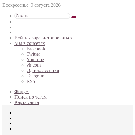
Воскресенье, 9 августа 2026
Искать
Switch
skin
Sidebar
Случайная
статья
Войти / Зарегистрироваться
Мы в соцсетях
Facebook
Twitter
YouTube
vk.com
Одноклассники
Telegram
RSS
Форум
Поиск по тегам
Карта сайта
Меню
Искать
Switch
skin
Войти