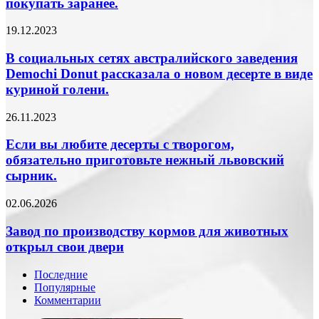
впадают
покупать заранее.
все
в
продукты
тоску
В
19.12.2023
стоит
и
социальных
покупать
депрессию.
сетях
В социальных сетях австралийского заведения
заранее.
австралийского
Demochi Donut рассказала о новом десерте в виде
заведения
куриной голени.
Demochi
Donut
Если
26.11.2023
рассказала
вы
о
любите
Если вы любите десерты с творогом,
новом
десерты
десерте
обязательно приготовьте нежный львовский
с
в
сырник.
творогом,
виде
обязательно
куриной
Завод
02.06.2026
приготовьте
голени.
по
нежный
производству
Завод по производству кормов для животных
львовский
кормов
сырник.
открыл свои двери
для
животных
Последние
открыл
Популярные
свои
Комментарии
двери