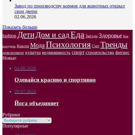
Завод по производству кормов для животных открыл
свои двери
02.06.2026
Показать больше
Еда
Дети
Дом и сад
Здоровье
fashion
Звёзды
Как
Психология
Тренды
Мода
Красота
Счет
похудеть
спорт
недвижимость
строительство
фитнес
культура
девелопмент
Новые
04.08.2026
Одевайся красиво и спортивно
29.07.2026
Йога объединяет
Рубрики
Рубрики
Популярные