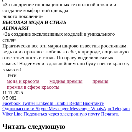
«За внедрение инновационных технологий в ткани и
создание комфортной одежды
нового поколения»
ВЫСОКАЯ МОДА И СТИЛЬ
ALINA ASSI
«За создание эксклюзивных моделей и уникального
стиля»
Практически все эти марки широко известны россиянкам,
ведь они отражают любовь к себе, к природе, социальную
ответственность и стиль. По праву выделили самых-
самых! Надеемся и в дальнейшем они будут нести красоту
в массы!
Теги
мода и красота
модная премия
премия
премия в сфере красоты
11.11.2025
0
5 082
Facebook
Twitter
LinkedIn
Tumblr
Reddit
Вконтакте
Одноклассники
Skype
Messenger
Messenger
WhatsApp
Telegram
Viber
Line
Поделиться через электронную почту
Печатать
Читать следующую