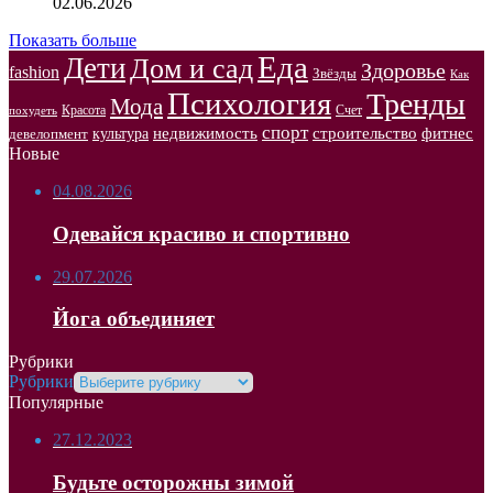
02.06.2026
Показать больше
Еда
Дети
Дом и сад
Здоровье
fashion
Звёзды
Как
Психология
Тренды
Мода
Красота
Счет
похудеть
спорт
недвижимость
строительство
фитнес
культура
девелопмент
Новые
04.08.2026
Одевайся красиво и спортивно
29.07.2026
Йога объединяет
Рубрики
Рубрики
Популярные
27.12.2023
Будьте осторожны зимой