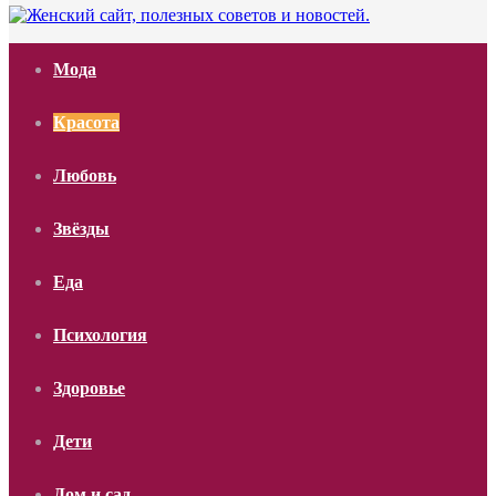
Мода
Красота
Любовь
Звёзды
Еда
Психология
Здоровье
Дети
Дом и сад