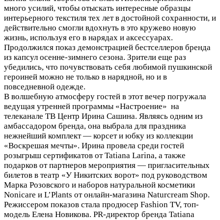
много усилий, чтобы отыскать интересные образцы
интерьерного текстиля тех лет в достойной сохранности, и
действительно смогли вдохнуть в это кружево новую
жизнь, используя его в нарядах и аксессуарах.
Продолжился показ демонстрацией бестселлеров бренда
из капсул осенне-зимнего сезона. Зрители еще раз
убедились, что почувствовать себя любимой пушкинской
героиней можно не только в нарядной, но и в
повседневной одежде.
В волшебную атмосферу гостей в этот вечер погружала
ведущая утренней программы «Настроение» на
телеканале ТВ Центр Ирина Сашина. Являясь одним из
амбассадором бренда, она выбрала для праздника
нежнейший комплект — корсет и юбку из коллекции
«Воскрешая мечты». Ирина провела среди гостей
розыгрыш сертификатов от Tatiana Larina, а также
подарков от партнеров мероприятия — пригласительных
билетов в театр «У Никитских ворот» под руководством
Марка Розовского и наборов натуральной косметики
Nonicare и L’Plants от онлайн-магазина Naturcream Shop.
Режиссером показов стала продюсер Fashion TV, топ-
модель Елена Новикова. PR-директор бренда Tatiana