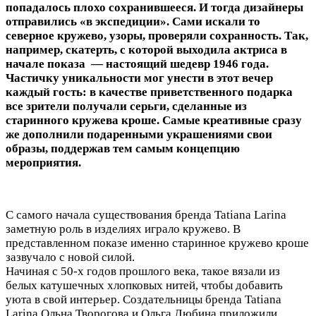
попадалось плохо сохранившееся. И тогда дизайнеры
отправились «в экспедиции». Сами искали то
северное кружево, узоры, проверяли сохранность. Так,
например, скатерть, с которой выходила актриса в
начале показа — настоящий шедевр 1946 года.
Частичку уникальности мог унести в этот вечер
каждый гость: в качестве приветственного подарка
все зрители получали серьги, сделанные из
старинного кружева кроше. Самые креативные сразу
же дополнили подаренными украшениями свои
образы, поддержав тем самым концепцию
мероприятия.
С самого начала существования бренда Tatiana Larina
заметную роль в изделиях играло кружево. В
представленном показе именно старинное кружево кроше
зазвучало с новой силой.
Начиная с 50-х годов прошлого века, такое вязали из
белых катушечных хлопковых нитей, чтобы добавить
уюта в свой интерьер. Создательницы бренда Tatiana
Larina Ольна Творогова и Ольга Любина приложили