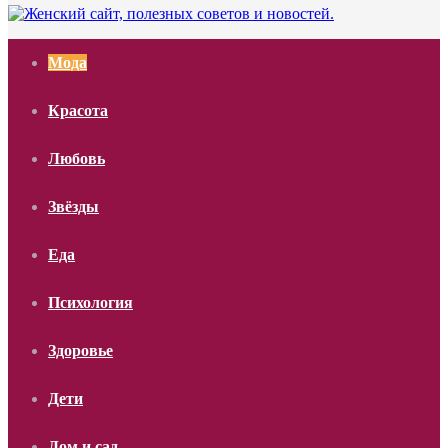
Мода
Красота
Любовь
Звёзды
Еда
Психология
Здоровье
Дети
Дом и сад