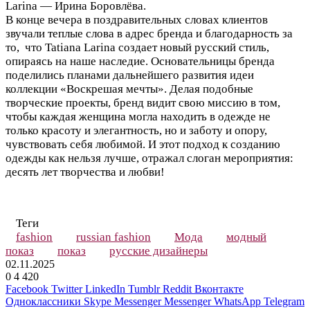
Larina — Ирина Боровлёва.
В конце вечера в поздравительных словах клиентов
звучали теплые слова в адрес бренда и благодарность за
то, что Tatiana Larina создает новый русский стиль,
опираясь на наше наследие. Основательницы бренда
поделились планами дальнейшего развития идеи
коллекции «Воскрешая мечты». Делая подобные
творческие проекты, бренд видит свою миссию в том,
чтобы каждая женщина могла находить в одежде не
только красоту и элегантность, но и заботу и опору,
чувствовать себя любимой. И этот подход к созданию
одежды как нельзя лучше, отражал слоган мероприятия:
десять лет творчества и любви!
Теги
fashion
russian fashion
Мода
модный
показ
показ
русские дизайнеры
02.11.2025
0
4 420
Facebook
Twitter
LinkedIn
Tumblr
Reddit
Вконтакте
Одноклассники
Skype
Messenger
Messenger
WhatsApp
Telegram