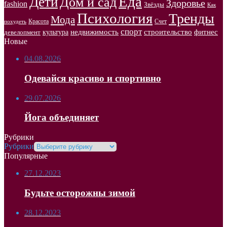
Еда
Дети
Дом и сад
Здоровье
fashion
Звёзды
Как
Психология
Тренды
Мода
Красота
Счет
похудеть
спорт
недвижимость
строительство
фитнес
культура
девелопмент
Новые
04.08.2026
Одевайся красиво и спортивно
29.07.2026
Йога объединяет
Рубрики
Рубрики
Популярные
27.12.2023
Будьте осторожны зимой
28.12.2023