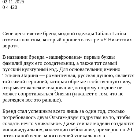
02.11.2025
0
4 420
Свое десятилетие бренд модной одежды Tatiana Larina
отметил показом, который прошел в театре «У Никитских
ворот».
В названии бренда «зашифрованы» первые буквы
фамилий двух его создательниц, а также тот самый
русский культурный код. Для основательниц именно
Татьяна Ларина — романтичная, русская душою, является
той самой героиней, которая обретает собственную силу,
открывает женское очарование, которому позднее не
может сопротивляться Онегин (и жалеет о том, что не
разглядел все это раньше).
Бренд стал успешным всего лишь за один год, столько
потребовалось двум Ольгам-двум подругам на то, чтобы
создать нечто уникальное. Даже сейчас модели создаются
«индивидуально», коллекции небольшие, примерно по 20
штук одной вещи, много вещей уникальных в