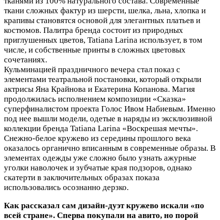
тканями из 100% натурального состава. Современные
ткани сложных фактур из шерсти, шелка, льна, хлопка и
крапивы становятся основой для элегантных платьев и
костюмов. Палитра бренда состоит из природных
приглушенных цветов, Tatiana Larina использует, в том
числе, и собственные принты в сложных цветовых
сочетаниях.
Кульминацией праздничного вечера стал показ с
элементами театральной постановки, который открыли
актрисы Яна Крайнова и Екатерина Копанова. Магия
продолжилась исполнением композиции «Сказка»
суперфиналистом проекта Голос Ивом Набиевым. Именно
под нее вышли модели, одетые в наряды из эксклюзивной
коллекции бренда Tatiana Larina «Воскрешая мечты».
Снежно-белое кружево из середины прошлого века
оказалось органично вписанным в современные образы. В
элементах одежды уже сложно было узнать ажурные
уголки наволочек и зубчатые края подзоров, однако
скатерти в заключительных образах показа
использовались осознанно дерзко.
Как рассказал сам дизайн-дуэт кружево искали «по
всей стране». Сперва покупали на авито, но порой