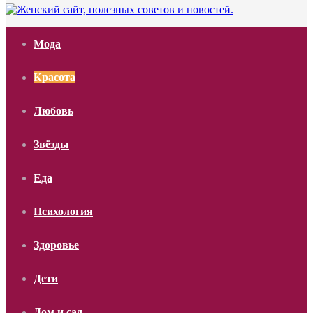
Мода
Красота
Любовь
Звёзды
Еда
Психология
Здоровье
Дети
Дом и сад