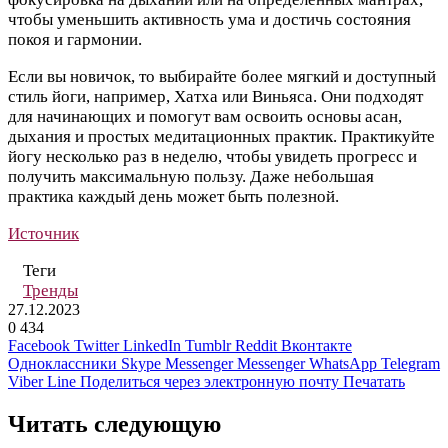
чтобы уменьшить активность ума и достичь состояния
покоя и гармонии.
Если вы новичок, то выбирайте более мягкий и доступный
стиль йоги, например, Хатха или Виньяса. Они подходят
для начинающих и помогут вам освоить основы асан,
дыхания и простых медитационных практик. Практикуйте
йогу несколько раз в неделю, чтобы увидеть прогресс и
получить максимальную пользу. Даже небольшая
практика каждый день может быть полезной.
Источник
Теги
Тренды
27.12.2023
0
434
Facebook
Twitter
LinkedIn
Tumblr
Reddit
Вконтакте
Одноклассники
Skype
Messenger
Messenger
WhatsApp
Telegram
Viber
Line
Поделиться через электронную почту
Печатать
Читать следующую