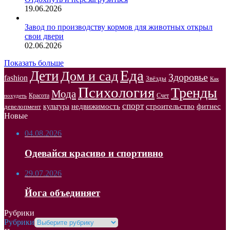
19.06.2026
Завод по производству кормов для животных открыл
свои двери
02.06.2026
Показать больше
Еда
Дети
Дом и сад
Здоровье
fashion
Звёзды
Как
Психология
Тренды
Мода
Красота
Счет
похудеть
спорт
недвижимость
строительство
фитнес
культура
девелопмент
Новые
04.08.2026
Одевайся красиво и спортивно
29.07.2026
Йога объединяет
Рубрики
Рубрики