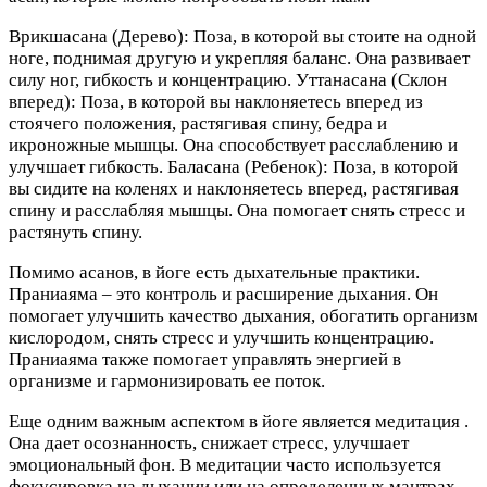
Врикшасана (Дерево): Поза, в которой вы стоите на одной
ноге, поднимая другую и укрепляя баланс. Она развивает
силу ног, гибкость и концентрацию. Уттанасана (Склон
вперед): Поза, в которой вы наклоняетесь вперед из
стоячего положения, растягивая спину, бедра и
икроножные мышцы. Она способствует расслаблению и
улучшает гибкость. Баласана (Ребенок): Поза, в которой
вы сидите на коленях и наклоняетесь вперед, растягивая
спину и расслабляя мышцы. Она помогает снять стресс и
растянуть спину.
Помимо асанов, в йоге есть дыхательные практики.
Праниаяма – это контроль и расширение дыхания. Он
помогает улучшить качество дыхания, обогатить организм
кислородом, снять стресс и улучшить концентрацию.
Праниаяма также помогает управлять энергией в
организме и гармонизировать ее поток.
Еще одним важным аспектом в йоге является медитация .
Она дает осознанность, снижает стресс, улучшает
эмоциональный фон. В медитации часто используется
фокусировка на дыхании или на определенных мантрах,