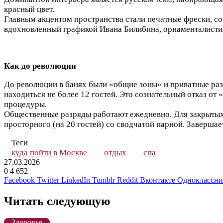
красный цвет.
Главным акцентом пространства стали печатные фрески, с
вдохновленный графикой Ивана Билибина, орнаменталисти
Как до революции
До революции в банях были «общие зоны» и приватные ра
находиться не более 12 гостей. Это сознательный отказ от
процедуры.
Общественные разряды работают ежедневно. Для закрытых
просторного (на 20 гостей) со сводчатой парной. Завершае
Теги
куда пойти в Москве
отдых
спа
27.03.2026
0
4 652
Facebook
Twitter
LinkedIn
Tumblr
Reddit
Вконтакте
Одноклассн
Читать следующую
Здоровье