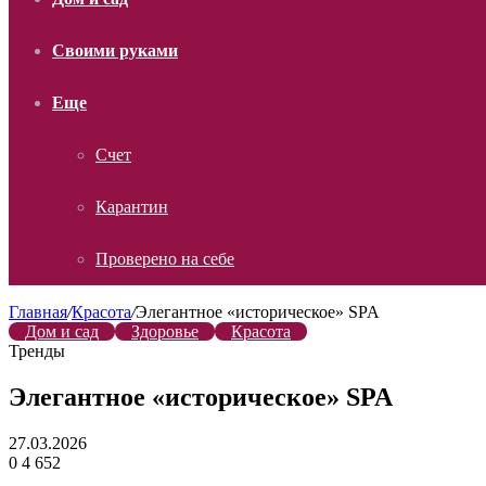
Своими руками
Еще
Счет
Карантин
Проверено на себе
Главная
/
Красота
/
Элегантное «историческое» SPA
Дом и сад
Здоровье
Красота
Тренды
Элегантное «историческое» SPA
27.03.2026
0
4 652