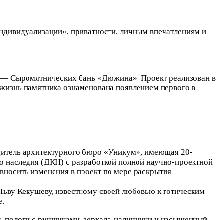
индивидуализации», приватности, личным впечатлениям и
та — Сыромятнических бань «Дюжина». Проект реализован в
жизнь памятника ознаменована появлением первого в
дитель архитектурного бюро «Уникум», имеющая 20-
о наследия (ДКН) с разработкой полной научно-проектной
вносить изменения в проект по мере раскрытия
 Льву Кекушеву, известному своей любовью к готическим
е.
ы, пологи с рушниками, зеркала-наличники и насыщенный