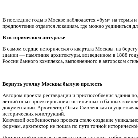
В последние годы в Москве наблюдается «бум» на термы и
предпочтение отдается локациям, где можно уединиться дл
В историческом антураже
В самом сердце исторического квартала Москвы, на берег
здании — памятнике архитектуры, возведенном в 1888 го
России банного комплекса, выполненного в авторском стил
Вернуть уголку Москвы былую прелесть
Автором проекта реставрации и приспособления здания п
летний опыт проектирования гостиничных и банных компле
документации. Архитектор Ольга Смоленская осуществляла
исторических конструкций.
Ключевой особенностью проекта стало создание уникально
формам, архитектор не пошла по пути точной историческо
Доминантой интерьера является русская тема, набирающая