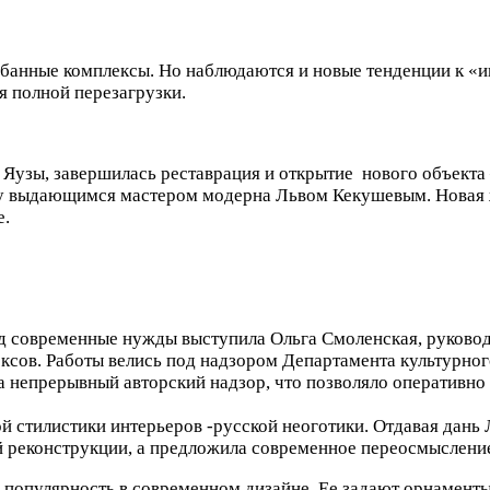
 банные комплексы. Но наблюдаются и новые тенденции к «
я полной перезагрузки.
у Яузы, завершилась реставрация и открытие нового объек
ду выдающимся мастером модерна Львом Кекушевым. Новая 
е.
од современные нужды выступила Ольга Смоленская, руково
ксов. Работы велись под надзором Департамента культурног
 непрерывный авторский надзор, что позволяло оперативно 
й стилистики интерьеров -русской неоготики. Отдавая дань
й реконструкции, а предложила современное переосмыслени
 популярность в современном дизайне. Ее задают орнамент