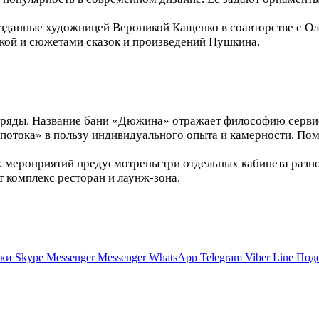
озданные художницей Вероникой Кащенко в соавторстве с О
кой и сюжетами сказок и произведений Пушкина.
зряды. Название бани «Дюжина» отражает философию серви
 «потока» в пользу индивидуального опыта и камерности. По
 мероприятий предусмотрены три отдельных кабинета разно
т комплекс ресторан и лаунж-зона.
ики
Skype
Messenger
Messenger
WhatsApp
Telegram
Viber
Line
Поде