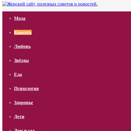
Мода
Красота
Любовь
Звёзды
Еда
Психология
Здоровье
Дети
Дом и сад