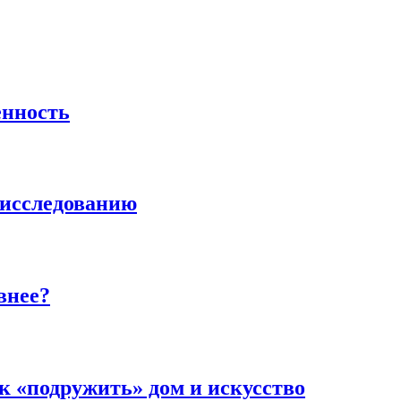
енность
исследованию
внее?
к «подружить» дом и искусство