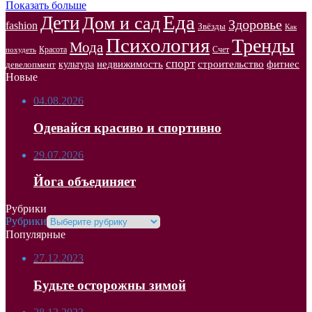
Показать больше
Еда
Дети
Дом и сад
Здоровье
fashion
Звёзды
Как
Психология
Тренды
Мода
Красота
Счет
похудеть
спорт
недвижимость
строительство
фитнес
культура
девелопмент
Новые
04.08.2026
Одевайся красиво и спортивно
29.07.2026
Йога объединяет
Рубрики
Рубрики
Популярные
27.12.2023
Будьте осторожны зимой