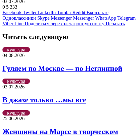
03.07.2026
0
5 333
Facebook
Twitter
LinkedIn
Tumblr
Reddit
Вконтакте
Одноклассники
Skype
Messenger
Messenger
WhatsApp
Telegram
Viber
Line
Поделиться через электронную почту
Печатать
Читать следующую
культура
04.08.2026
Гуляем по Москве — по Неглинной
культура
03.07.2026
В джазе только …мы все
культура
25.06.2026
Женщины на Марсе в творческом