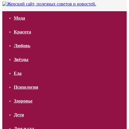
Мода
Красота
Любовь
Звёзды
Еда
Психология
Здоровье
Дети
Дом и сад