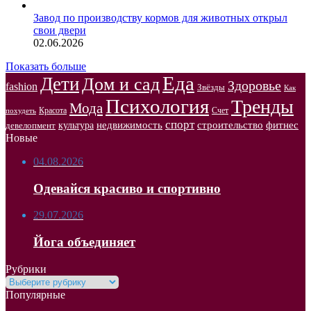
Завод по производству кормов для животных открыл
свои двери
02.06.2026
Показать больше
Еда
Дети
Дом и сад
Здоровье
fashion
Звёзды
Как
Психология
Тренды
Мода
Красота
Счет
похудеть
спорт
недвижимость
строительство
фитнес
культура
девелопмент
Новые
04.08.2026
Одевайся красиво и спортивно
29.07.2026
Йога объединяет
Рубрики
Рубрики
Популярные