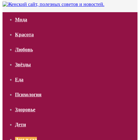
Мода
Красота
Любовь
Звёзды
Еда
Психология
Здоровье
Дети
Дом и сад