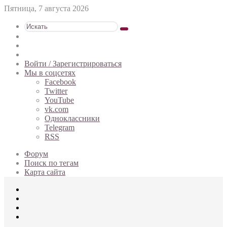
Пятница, 7 августа 2026
Искать
Switch
skin
Sidebar
Случайная
статья
Войти / Зарегистрироваться
Мы в соцсетях
Facebook
Twitter
YouTube
vk.com
Одноклассники
Telegram
RSS
Форум
Поиск по тегам
Карта сайта
Меню
Искать
Switch
skin
Войти