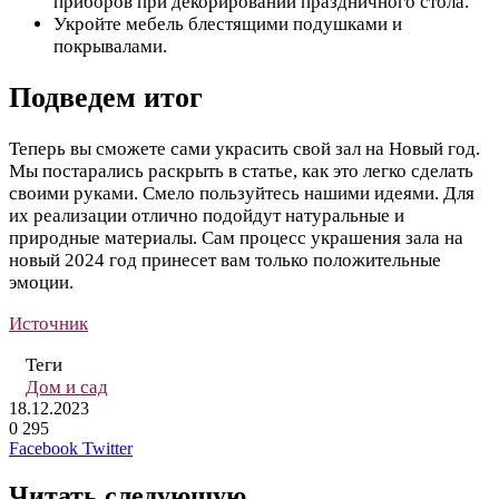
приборов при декорировании праздничного стола.
Укройте мебель блестящими подушками и
покрывалами.
Подведем итог
Теперь вы сможете сами украсить свой зал на Новый год.
Мы постарались раскрыть в статье, как это легко сделать
своими руками. Смело пользуйтесь нашими идеями. Для
их реализации отлично подойдут натуральные и
природные материалы. Сам процесс украшения зала на
новый 2024 год принесет вам только положительные
эмоции.
Источник
Теги
Дом и сад
18.12.2023
0
295
LinkedIn
Tumblr
Reddit
Вконтакте
Одноклассники
Skype
Messenger
Messenger
WhatsApp
Telegram
Viber
Line
Поделиться
Печатать
Facebook
Twitter
через
электронную
Читать следующую