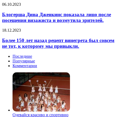
любят
россиянкам
Блогерша
06.10.2023
блистать
стильную
Дина
не
верхнюю
Дженкинс
Блогерша Дина Дженкинс показала лицо после
только
одежду
показала
на
посещения визажиста и возмутила зрителей.
на
лицо
стартах,
зиму.
после
но
Более
18.12.2023
посещения
и
150
визажиста
на
лет
Более 150 лет назад рецепт винегрета был совсем
и
ковровых
назад
не тот, к которому мы привыкли.
возмутила
дорожках.
рецепт
зрителей.
Как
винегрета
Последние
действующие,
был
Популярные
так
совсем
Комментарии
и…
не
тот,
к
которому
мы
привыкли.
Одевайся красиво и спортивно