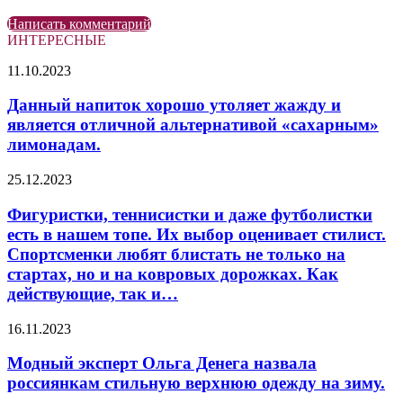
Написать комментарий
ИНТЕРЕСНЫЕ
Данный
11.10.2023
напиток
хорошо
Данный напиток хорошо утоляет жажду и
утоляет
является отличной альтернативой «сахарным»
жажду
лимонадам.
и
является
Фигуристки,
25.12.2023
отличной
теннисистки
альтернативой
и
Фигуристки, теннисистки и даже футболистки
«сахарным»
даже
лимонадам.
есть в нашем топе. Их выбор оценивает стилист.
футболистки
Спортсменки любят блистать не только на
есть
стартах, но и на ковровых дорожках. Как
в
действующие, так и…
нашем
топе.
Их
Модный
16.11.2023
выбор
эксперт
оценивает
Ольга
Модный эксперт Ольга Денега назвала
стилист.
Денега
россиянкам стильную верхнюю одежду на зиму.
Спортсменки
назвала