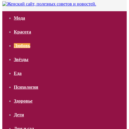
Мода
Красота
Любовь
Звёзды
Еда
Психология
Здоровье
Дети
Дом и сад