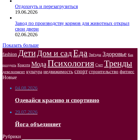
Отдохнуть и перезагрузиться
19.06.2026
Завод по производству кормов для животных открыл
свои двери
02.06.2026
Показать больше
Еда
Дети
Дом и сад
Здоровье
fashion
Звёзды
Как
Психология
Тренды
Мода
Красота
Счет
похудеть
спорт
недвижимость
строительство
фитнес
культура
девелопмент
Новые
04.08.2026
Одевайся красиво и спортивно
29.07.2026
Йога объединяет
Рубрики