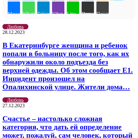
LinkedIn
Tumblr
Reddit
Вконтакте
Одноклассники
Skype
Messenger
WhatsApp
Telegram
Viber
Line
Поделиться через электронную почту
Печатать
Любовь
28.12.2023
В Екатеринбурге женщина и ребенок
попали в больницу после того, как их
обнаружили около подъезда без
верхней одежды. Об этом сообщает Е1.
Инцидент произошел на
Опалихинской улице. Жители дома…
Любовь
27.12.2023
Счастье – настолько сложная
категория, что дать ей определение
может, пожалуй, сам человек, который