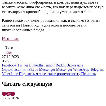
Также массаж, лимфодренаж и контрастный душ могут
вернуть коже лица свежесть, так как перепады температур
стимулируют кровообращение и уменьшают отёки.
Ранее также технолог рассказала, как и сколько готовить
салатов на Новый год, а диетологи посоветовали
низкокалорийные блюда.
Источник
Теги
Еда
27.12.2023
0
768
Facebook
Twitter
LinkedIn
Tumblr
Reddit
Вконтакте
Одноклассники
Skype
Messenger
Messenger
WhatsApp
Telegram
Viber
Line
Поделиться через электронную почту
Печатать
Читать следующую
Еда
15.07.2026