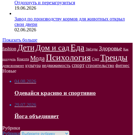
Отдохнуть и перезагрузиться
19.06.2026
Завод по производству кормов для животных открыл
свои двери
02.06.2026
Показать больше
Еда
Дети
Дом и сад
Здоровье
fashion
Звёзды
Как
Психология
Тренды
Мода
Красота
Счет
похудеть
спорт
недвижимость
строительство
фитнес
культура
девелопмент
Новые
04.08.2026
Одевайся красиво и спортивно
29.07.2026
Йога объединяет
Рубрики
Рубрики