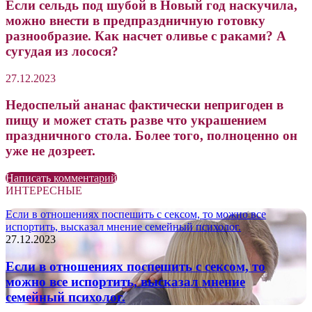
Если сельдь под шубой в Новый год наскучила,
можно внести в предпраздничную готовку
разнообразие. Как насчет оливье с раками? А
сугудая из лосося?
27.12.2023
Недоспелый ананас фактически непригоден в
пищу и может стать разве что украшением
праздничного стола. Более того, полноценно он
уже не дозреет.
Написать комментарий
ИНТЕРЕСНЫЕ
Если в отношениях поспешить с сексом, то можно все
испортить, высказал мнение семейный психолог.
27.12.2023
Если в отношениях поспешить с сексом, то
можно все испортить, высказал мнение
семейный психолог.