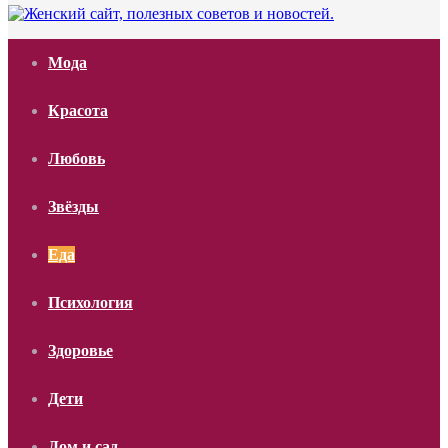
Мода
Красота
Любовь
Звёзды
Еда
Психология
Здоровье
Дети
Дом и сад