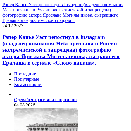
Рэпер Канье Уэст репостнул в Instagram (владелец компания
Meta признана в России экстремистской и запрещена)
фотографию актера Ярослава Могильникова, сыгравшего
Ералаша в сериале «Слово пацана».
24.12.2023
Рэпер Канье Уэст репостнул в Instagram
(владелец компания Meta признана в России
экстремистской и запрещена) фотографию
актера Ярослава Могильникова, сыгравшего
Ералаша в сериале «Слово пацана».
Последние
Популярные
Комментарии
Одевайся красиво и спортивно
04.08.2026