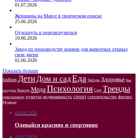
01.07.2026
Женщины на Марсе в творческом поиске
25.06.2026
Отдохнуть и перезагрузиться
19.06.2026
Завод по производству кормов для животных открыл
свои двери
02.06.2026
Показать больше
Еда
Дети
Дом и сад
Здоровье
fashion
Звёзды
Как
Психология
Тренды
Мода
Красота
Счет
похудеть
спорт
недвижимость
строительство
фитнес
культура
девелопмент
Новые
04.08.2026
Одевайся красиво и спортивно
29.07.2026