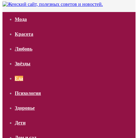
Мода
Красота
Любовь
Звёзды
Еда
Психология
Здоровье
Дети
Дом и сад