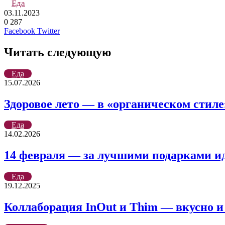
Еда
03.11.2023
0
287
LinkedIn
Tumblr
Reddit
Вконтакте
Одноклассники
Skype
Messenger
Messenger
WhatsApp
Telegram
Viber
Line
Поделиться
Печатать
Facebook
Twitter
через
электронную
Читать следующую
почту
Еда
15.07.2026
Здоровое лето — в «органическом стиле
Еда
14.02.2026
14 февраля — за лучшими подарками иде
Еда
19.12.2025
Коллаборация InOut и Thim — вкусно и