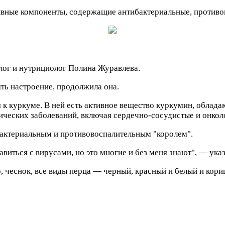
ктивные компоненты, содержащие антибактериальные, против
лог и нутрициолог Полина Журавлева.
ть настроение, продолжила она.
я к куркуме. В ней есть активное вещество куркумин, обла
ических заболеваний, включая сердечно-сосудистые и онкол
бактериальным и противовоспалительным "королем".
иться с вирусами, но это многие и без меня знают", — указ
 чеснок, все виды перца — черный, красный и белый и кориц