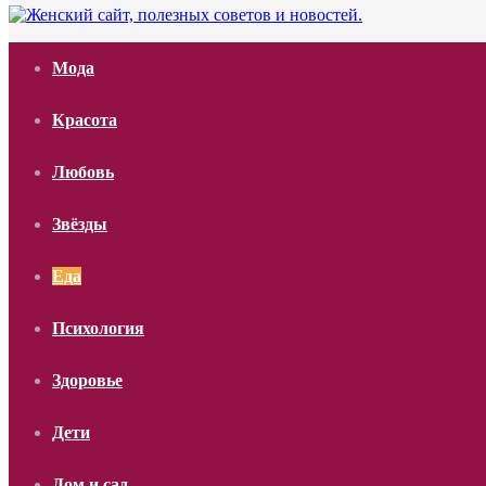
Мода
Красота
Любовь
Звёзды
Еда
Психология
Здоровье
Дети
Дом и сад