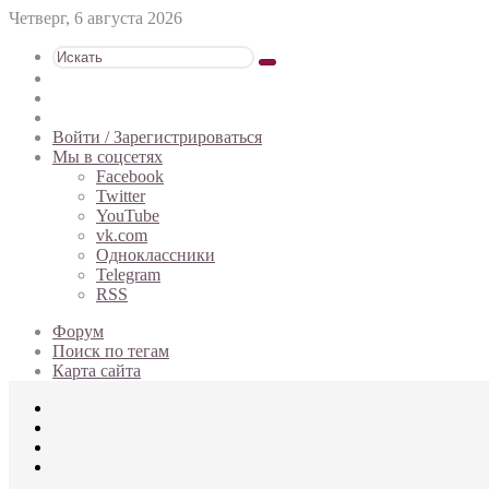
Четверг, 6 августа 2026
Искать
Switch
skin
Sidebar
Случайная
статья
Войти / Зарегистрироваться
Мы в соцсетях
Facebook
Twitter
YouTube
vk.com
Одноклассники
Telegram
RSS
Форум
Поиск по тегам
Карта сайта
Меню
Искать
Switch
skin
Войти