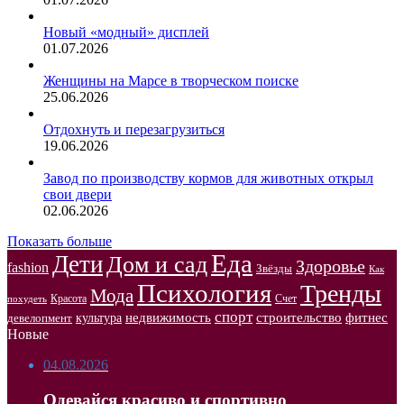
Новый «модный» дисплей
01.07.2026
Женщины на Марсе в творческом поиске
25.06.2026
Отдохнуть и перезагрузиться
19.06.2026
Завод по производству кормов для животных открыл
свои двери
02.06.2026
Показать больше
Еда
Дети
Дом и сад
Здоровье
fashion
Звёзды
Как
Психология
Тренды
Мода
Красота
Счет
похудеть
спорт
недвижимость
строительство
фитнес
культура
девелопмент
Новые
04.08.2026
Одевайся красиво и спортивно