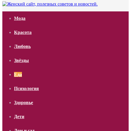
Мода
Красота
Любовь
Звёзды
Еда
Психология
Здоровье
Дети
Дом и сад