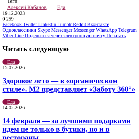
Теги
Алексей Кабанов
Еда
19.12.2023
0
259
Facebook
Twitter
LinkedIn
Tumblr
Reddit
Вконтакте
Одноклассники
Skype
Messenger
Messenger
WhatsApp
Telegram
Viber
Line
Поделиться через электронную почту
Печатать
Читать следующую
Еда
15.07.2026
Здоровое лето — в «органическом
стиле». М2 представляет «Заботу 360°»
Еда
14.02.2026
14 февраля — за лучшими подарками
идем не только в бутики, но и в
рестораны