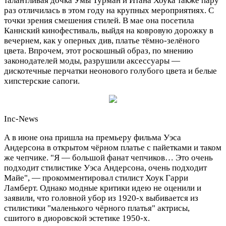
талантливая дочка Умы Турман и Итана Хоука также пару
раз отличилась в этом году на крупных мероприятиях. С
точки зрения смешения стилей. В мае она посетила
Каннский кинофестиваль, выйдя на ковровую дорожку в
вечернем, как у оперных див, платье тёмно-зелёного
цвета. Впрочем, этот роскошный образ, по мнению
законодателей моды, разрушили аксессуары —
дискотечные перчатки неонового голубого цвета и белые
хипстерские сапоги.
Inc-News
А в июне она пришла на премьеру фильма Уэса
Андерсона в открытом чёрном платье с пайетками и таком
же чепчике. "Я — большой фанат чепчиков… Это очень
подходит стилистике Уэса Андерсона, очень подходит
Майе", — прокомментировал стилист Хоук Гарри
Ламберт. Однако модные критики идею не оценили и
заявили, что головной убор из 1920-х выбивается из
стилистики "маленького чёрного платья" актрисы,
сшитого в диоровской эстетике 1950-х.