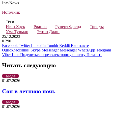
Inc-News
Источник
Теги
Итан Хоук
Рианна
Руперт Френд
Тренды
Ума Турман
Элтон Джон
25.12.2023
0
290
Facebook
Twitter
LinkedIn
Tumblr
Reddit
Вконтакте
Одноклассники
Skype
Messenger
Messenger
WhatsApp
Telegram
Viber
Line
Поделиться через электронную почту
Печатать
Читать следующую
Мода
01.07.2026
Сон в летнюю ночь
Мода
01.07.2026