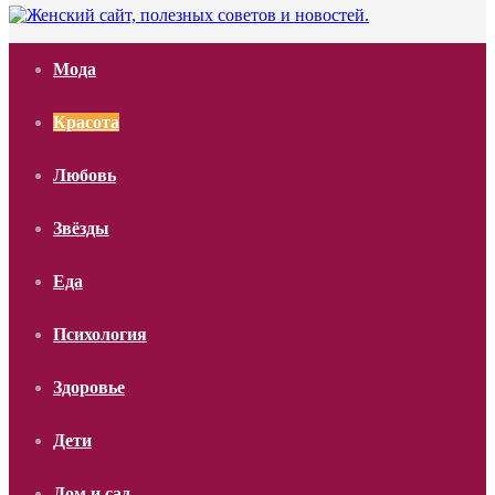
Мода
Красота
Любовь
Звёзды
Еда
Психология
Здоровье
Дети
Дом и сад