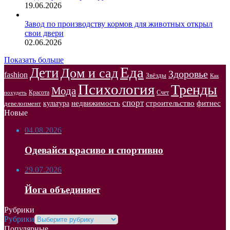
19.06.2026
Завод по производству кормов для животных открыл
свои двери
02.06.2026
Показать больше
Еда
Дети
Дом и сад
Здоровье
fashion
Звёзды
Как
Психология
Тренды
Мода
Красота
Счет
похудеть
спорт
недвижимость
строительство
фитнес
культура
девелопмент
Новые
04.08.2026
Одевайся красиво и спортивно
29.07.2026
Йога объединяет
Рубрики
Рубрики
Популярные