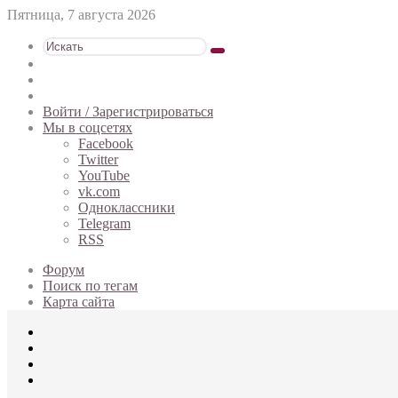
Пятница, 7 августа 2026
Искать
Switch
skin
Sidebar
Случайная
статья
Войти / Зарегистрироваться
Мы в соцсетях
Facebook
Twitter
YouTube
vk.com
Одноклассники
Telegram
RSS
Форум
Поиск по тегам
Карта сайта
Меню
Искать
Switch
skin
Войти