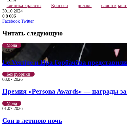
клиника красоты
Красота
релакс
салон красо
30.10.2024
0
8 006
LinkedIn
Tumblr
Reddit
Вконтакте
Одноклассники
Skype
Messenger
Messenger
WhatsApp
Telegram
Viber
Line
Поделиться
Печатать
Facebook
Twitter
через
электронную
Читать следующую
почту
Мода
28.07.2026
Le Vertige и Ира Горбачёва представил
Без рубрики
03.07.2026
Премия «Persona Awards» — награды за
Мода
01.07.2026
Сон в летнюю ночь