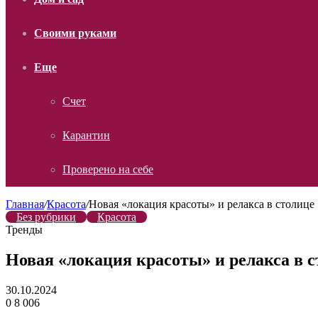
Своими руками
Еще
Счет
Карантин
Проверено на себе
Главная
/
Красота
/
Новая «локация красоты» и релакса в столице
Без рубрики
Красота
Тренды
Новая «локация красоты» и релакса в 
30.10.2024
0
8 006