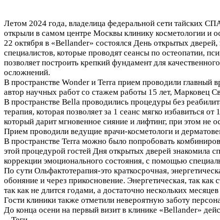
Летом 2024 года, владелица федеральной сети тайских СПА 
открыли в самом центре Москвы клинику косметологии и ос
22 октября в «Bellander» состоялся День открытых дверей, 
специалистов, которые проводят сеансы по остеопатии, пс
позволяет построить крепкий фундамент для качественного
осложнений.
В пространстве Wonder и Terra прием проводили главный вр
автор научных работ со стажем работы 15 лет, Марковец С
В пространстве Bella проводились процедуры без реабили
терапия, которая позволяет за 1 сеанс мягко избавиться о
который дарит мгновенное сияние и лифтинг, при этом не 
Прием проводили ведущие врачи-косметологи и дерматове
В пространстве Terra можно было попробовать комбиниров
этой процедурой гостей Дня открытых дверей знакомила с
коррекции эмоционального состояния, с помощью специал
По сути Ольфактотерапия-это краткосрочная, энергетическа
обоняние и через прикосновение. Энергетическая, так как 
так как не длится годами, а достаточно нескольких месяце
Гости клиники также отметили невероятную заботу персон
До конца осени на первый визит в клинике «Bellander» де
Теги