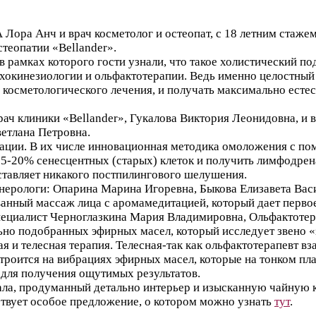
Лора Анч и врач косметолог и остеопат, с 18 летним стажем
теопатии «Bellander».
в рамках которого гости узнали, что такое холистический по
ихокинезиологии и ольфактотерапии. Ведь именно целостный 
 косметологического лечения, и получать максимально естес
ач клиники «Bellander», Гукалова Виктория Леонидовна, и в
ветлана Петровна.
тации. В их числе инновационная методика омоложения с по
т 15-20% сенесцентных (старых) клеток и получить лимфодрен
оставляет никакого постпилингового шелушения.
нерологи: Опарина Марина Игоревна, Быкова Елизавета Вас
анный массаж лица с аромамедитацией, который дает первое
пециалист Черноглазкина Мария Владимировна, Ольфактотер
ьно подобранных эфирных масел, который исследует звено 
я и телесная терапия. Телесная-так как ольфактотерапевт в
строится на вибрациях эфирных масел, которые на тонком пла
в для получения ощутимых результатов.
ала, продуманный детально интерьер и изысканную чайную 
йствует особое предложение, о котором можно узнать
тут
.