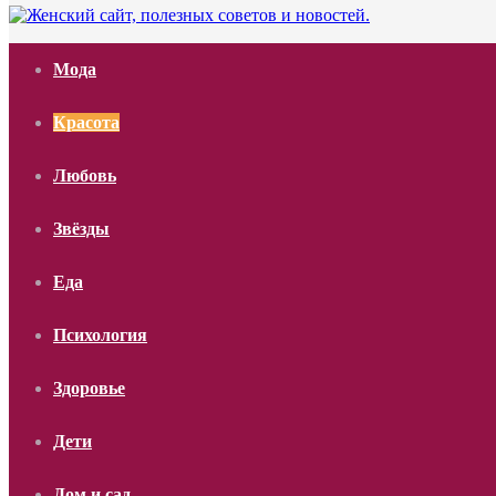
Мода
Красота
Любовь
Звёзды
Еда
Психология
Здоровье
Дети
Дом и сад