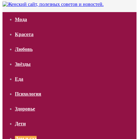
Мода
Красота
Любовь
Звёзды
Еда
Психология
Здоровье
Дети
Дом и сад