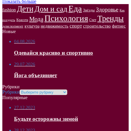
Показать больше
Еда
Дети
Дом и сад
Здоровье
fashion
Звёзды
Как
Психология
Тренды
Мода
Красота
Счет
похудеть
спорт
недвижимость
строительство
фитнес
культура
девелопмент
Новые
04.08.2026
Одевайся красиво и спортивно
29.07.2026
Йога объединяет
Рубрики
Рубрики
Популярные
27.12.2023
Будьте осторожны зимой
28.12.2023