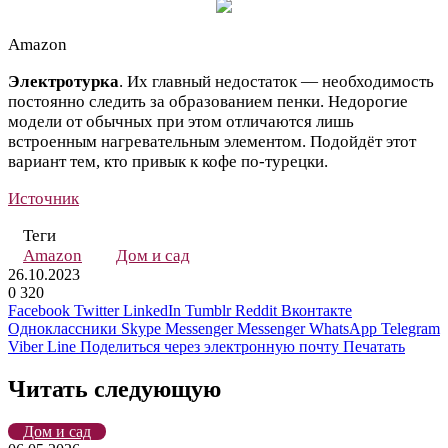
Amazon
Электротурка
. Их главный недостаток — необходимость
постоянно следить за образованием пенки. Недорогие
модели от обычных при этом отличаются лишь
встроенным нагревательным элементом. Подойдёт этот
вариант тем, кто привык к кофе по-турецки.
Источник
Теги
Amazon
Дом и сад
26.10.2023
0
320
Facebook
Twitter
LinkedIn
Tumblr
Reddit
Вконтакте
Одноклассники
Skype
Messenger
Messenger
WhatsApp
Telegram
Viber
Line
Поделиться через электронную почту
Печатать
Читать следующую
Дом и сад