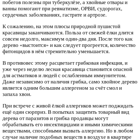
побегов полезны при туберкулёзе, а хвойные отвары и
ванны помогают при ревматизме, ОРВИ, судорогах,
сердечных заболеваниях, гастрите и артрозе.
К сожалению, на этом плюсы природной пушистой
красавицы заканчиваются. Польза от свежей ёлки длится
совсем недолго, максимум один-два дня. После того как
дерево «выстоится» и как следует прогреется, количество
фитонцидов в нём стремительно уменьшается.
В противовес этому расцветает грибковая инфекция, и
уже через неделю лесная красавица становится опасной
для астматиков и людей с ослабленным иммунитетом.
Даже независимо от наличия грибка, само хвойное дерево
является одним большим аллергеном за счёт смол и
запаха хвои.
При встрече с живой ёлкой аллергиков может поджидать
ещё один сюрприз. В попытках защитить товарный вид
дерева от паразитов и грибка продавцы могут
обрабатывать его инсектицидами и иными химическими
веществами, способными вызвать аллергию. Но в любом
случае наличие подобных веществ в воздухе в квартире