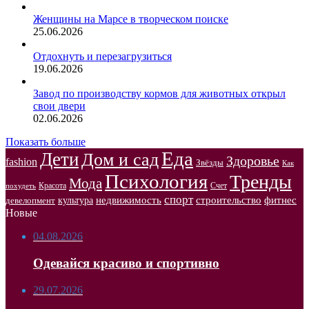
Женщины на Марсе в творческом поиске
25.06.2026
Отдохнуть и перезагрузиться
19.06.2026
Завод по производству кормов для животных открыл
свои двери
02.06.2026
Показать больше
Еда
Дети
Дом и сад
Здоровье
fashion
Звёзды
Как
Психология
Тренды
Мода
Красота
Счет
похудеть
спорт
недвижимость
строительство
фитнес
культура
девелопмент
Новые
04.08.2026
Одевайся красиво и спортивно
29.07.2026