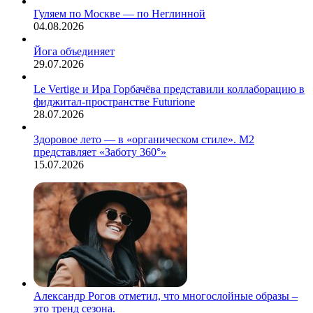
Гуляем по Москве — по Неглинной
04.08.2026
Йога объединяет
29.07.2026
Le Vertige и Ира Горбачёва представили коллаборацию в
фиджитал-пространстве Futurione
28.07.2026
Здоровое лето — в «органическом стиле». М2
представляет «Заботу 360°»
15.07.2026
Александр Рогов отметил, что многослойные образы –
это тренд сезона.