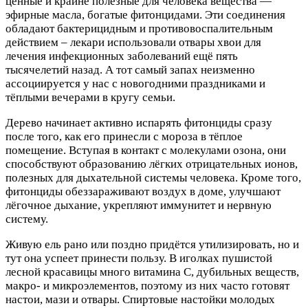
ценные и крайне полезные для человека вещества —
эфирные масла, богатые фитонцидами. Эти соединения
обладают бактерицидным и противовоспалительным
действием – лекари использовали отвары хвои для
лечения инфекционных заболеваний ещё пять
тысячелетий назад. А тот самый запах неизменно
ассоциируется у нас с новогодними праздниками и
тёплыми вечерами в кругу семьи.
Дерево начинает активно испарять фитонциды сразу
после того, как его принесли с мороза в тёплое
помещение. Вступая в контакт с молекулами озона, они
способствуют образованию лёгких отрицательных ионов,
полезных для дыхательной системы человека. Кроме того,
фитонциды обеззараживают воздух в доме, улучшают
лёгочное дыхание, укрепляют иммунитет и нервную
систему.
Живую ель рано или поздно придётся утилизировать, но и
тут она успеет принести пользу. В иголках пушистой
лесной красавицы много витамина С, дубильных веществ,
макро- и микроэлементов, поэтому из них часто готовят
настои, мази и отвары. Спиртовые настойки молодых