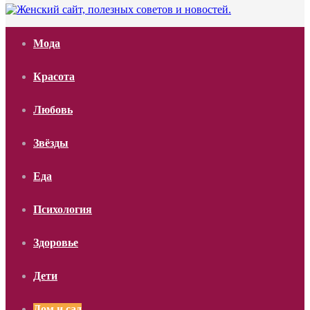
Мода
Красота
Любовь
Звёзды
Еда
Психология
Здоровье
Дети
Дом и сад