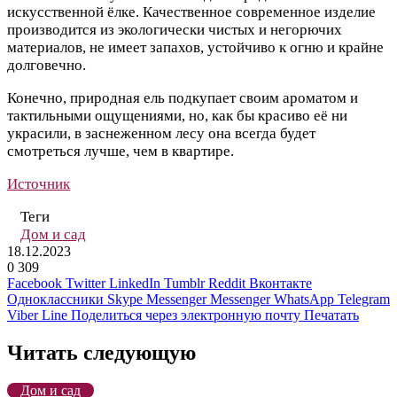
искусственной ёлке. Качественное современное изделие
производится из экологически чистых и негорючих
материалов, не имеет запахов, устойчиво к огню и крайне
долговечно.
Конечно, природная ель подкупает своим ароматом и
тактильными ощущениями, но, как бы красиво её ни
украсили, в заснеженном лесу она всегда будет
смотреться лучше, чем в квартире.
Источник
Теги
Дом и сад
18.12.2023
0
309
Facebook
Twitter
LinkedIn
Tumblr
Reddit
Вконтакте
Одноклассники
Skype
Messenger
Messenger
WhatsApp
Telegram
Viber
Line
Поделиться через электронную почту
Печатать
Читать следующую
Дом и сад