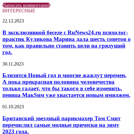
Написать комментарий
ИНТЕРЕСНЫЕ
В
22.12.2023
эксклюзивной
беседе
В эксклюзивной беседе с RuNews24.ru психолог-
с
практик Куликова Марина дала шесть советов о
RuNews24.ru
том, как правильно ставить цели на грядущий
психолог-
год.
практик
Куликова
Близится
Марина
30.11.2023
Новый
дала
год
шесть
Близится Новый год и многие жаждут перемен.
и
советов
А пока прекрасная половина человечества
многие
о
только гадает, что бы такого в себе изменить,
жаждут
том,
певица МакSим уже хвастается новым имиджем.
перемен.
как
А
правильно
Британский
пока
01.10.2023
ставить
звездный
прекрасная
цели
парикмахер
половина
на
Британский звездный парикмахер Том Смит
Том
человечества
грядущий
перечислил самые модные прически на зиму
Смит
только
год.
2023 года.
перечислил
гадает,