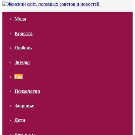
Мода
Красота
Любовь
Звёзды
Еда
Психология
Здоровье
Дети
Дом и сад