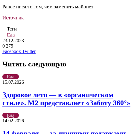
Ранее писал о том, чем заменить майонез.
Источник
Теги
Еда
23.12.2023
0
275
LinkedIn
Tumblr
Reddit
Вконтакте
Одноклассники
Skype
Messenger
Messenger
WhatsApp
Telegram
Viber
Line
Поделиться
Печатать
Facebook
Twitter
через
электронную
Читать следующую
почту
Еда
15.07.2026
Здоровое лето — в «органическом
стиле». М2 представляет «Заботу 360°»
Еда
14.02.2026
14 февраля — за лучшими подарками