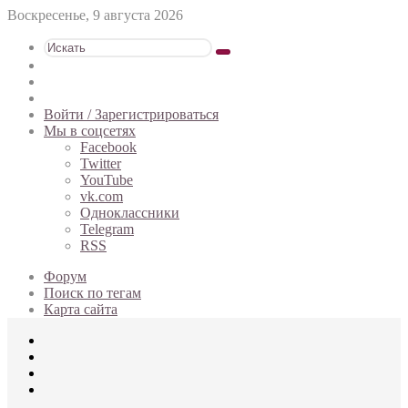
Воскресенье, 9 августа 2026
Искать
Switch
skin
Sidebar
Случайная
статья
Войти / Зарегистрироваться
Мы в соцсетях
Facebook
Twitter
YouTube
vk.com
Одноклассники
Telegram
RSS
Форум
Поиск по тегам
Карта сайта
Меню
Искать
Switch
skin
Войти