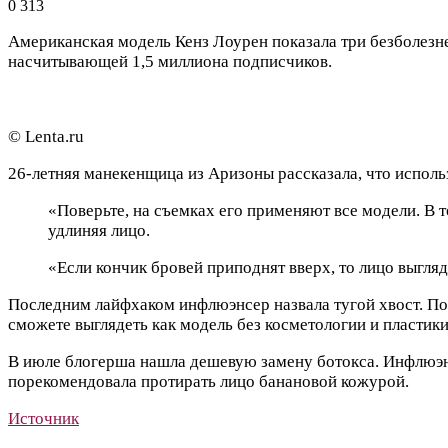
0
313
Американская модель Кенз Лоурен показала три безболезне
насчитывающей 1,5 миллиона подписчиков.
© Lenta.ru
26-летняя манекенщица из Аризоны рассказала, что использ
«Поверьте, на съемках его применяют все модели. В 
удлиняя лицо.
«Если кончик бровей приподнят вверх, то лицо выгля
Последним лайфхаком инфлюэнсер назвала тугой хвост. По 
сможете выглядеть как модель без косметологии и пластик
В июле блогерша нашла дешевую замену ботокса. Инфлюэнс
порекомендовала протирать лицо банановой кожурой.
Источник