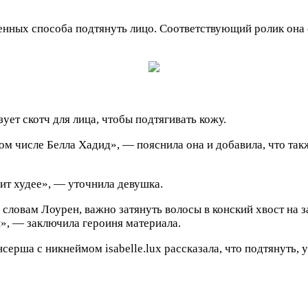
нных способа подтянуть лицо. Соответствующий ролик она о
ует скотч для лица, чтобы подтягивать кожу.
том числе Белла Хадид», — пояснила она и добавила, что та
дит худее», — уточнила девушка.
словам Лоурен, важно затянуть волосы в конский хвост на з
и», — заключила героиня материала.
ерша с никнеймом isabelle.lux рассказала, что подтянуть,