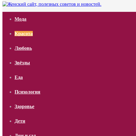
Мода
Красота
Любовь
Звёзды
Еда
Психология
Здоровье
Дети
Дом и сад