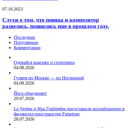
красоты
«Мисс
Слухи
07.10.2023
Земля».
о
С
том,
Слухи о том, что певица и композитор
прогнозами
что
развелись, появились еще в прошлом году.
выступили
певица
сайты
и
Missology
Последние
композитор
и
Популярные
развелись,
Pageant
Комментарии
появились
Circle.Missology
еще
отмечает,
в
Одевайся красиво и спортивно
что
прошлом
04.08.2026
до…
году.
Гуляем по Москве — по Неглинной
04.08.2026
Йога объединяет
29.07.2026
Le Vertige и Ира Горбачёва представили коллаборацию в
фиджитал-пространстве Futurione
28.07.2026