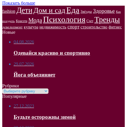
Показать больше
Еда
Дети
Дом и сад
Здоровье
fashion
Звёзды
Как
Психология
Тренды
Мода
Красота
Счет
похудеть
спорт
недвижимость
строительство
фитнес
культура
девелопмент
Новые
04.08.2026
Одевайся красиво и спортивно
29.07.2026
Йога объединяет
Рубрики
Рубрики
Популярные
27.12.2023
Будьте осторожны зимой