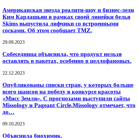
звезда
реалити-
Американская звезда реалити-шоу и бизнес-леди
шоу
Ким Кардашьян в рамках своей линейки белья
и
Skims выпустила лифчики со встроенными
бизнес-
сосками. Об этом сообщает TMZ.
леди
Ким
Собеседница
Кардашьян
29.09.2023
объяснила,
в
что
рамках
Собеседница объяснила, что продукт нельзя
продукт
своей
оставлять в пакетах, особенно в целлофановых.
нельзя
линейки
оставлять
белья
Опубликованы
22.12.2023
в
Skims
списки
пакетах,
выпустила
стран,
Опубликованы списки стран, у которых больше
особенно
лифчики
у
всего шансов на победу в конкурсе красоты
в
со
которых
целлофановых.
встроенными
«Мисс Земля». С прогнозами выступили сайты
больше
сосками.
Missology и Pageant Circle.Missology отмечает, что
всего
Об
до…
шансов
этом
на
сообщает
победу
Объяснила
09.10.2023
TMZ.
в
биохимик.
конкурсе
Объяснила биохимик.