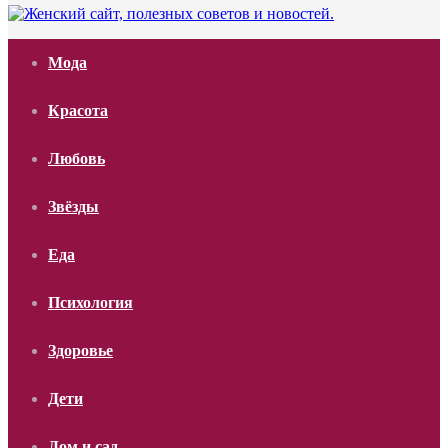
Мода
Красота
Любовь
Звёзды
Еда
Психология
Здоровье
Дети
Дом и сад