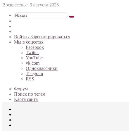
Воскресенье, 9 августа 2026
Искать
Switch
skin
Sidebar
Случайная
статья
Войти / Зарегистрироваться
Мы в соцсетях
Facebook
Twitter
YouTube
vk.com
Одноклассники
Telegram
RSS
Форум
Поиск по тегам
Карта сайта
Меню
Искать
Switch
skin
Войти