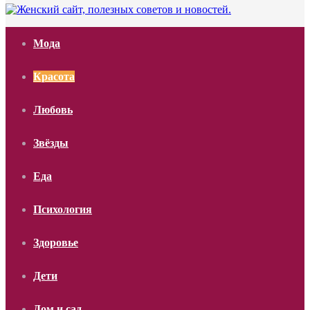
Мода
Красота
Любовь
Звёзды
Еда
Психология
Здоровье
Дети
Дом и сад