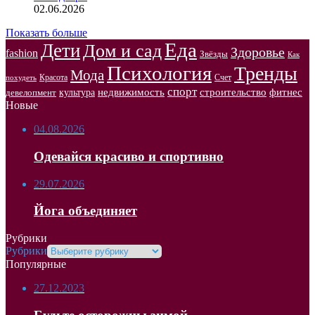
02.06.2026
Показать больше
Еда
Дети
Дом и сад
Здоровье
fashion
Звёзды
Как
Психология
Тренды
Мода
Красота
Счет
похудеть
спорт
недвижимость
строительство
фитнес
культура
девелопмент
Новые
04.08.2026
Одевайся красиво и спортивно
29.07.2026
Йога объединяет
Рубрики
Рубрики
Популярные
27.12.2023