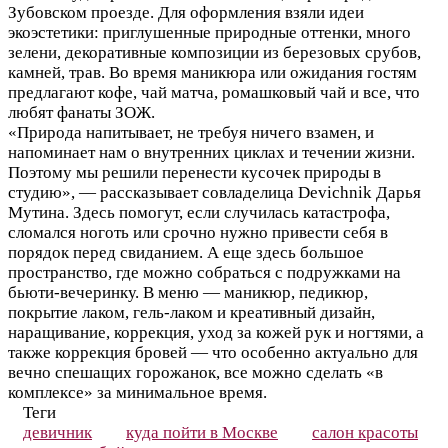
Зубовском проезде. Для оформления взяли идеи
экоэстетики: приглушенные природные оттенки, много
зелени, декоративные композиции из березовых срубов,
камней, трав. Во время маникюра или ожидания гостям
предлагают кофе, чай матча, ромашковый чай и все, что
любят фанаты ЗОЖ.
«Природа напитывает, не требуя ничего взамен, и
напоминает нам о внутренних циклах и течении жизни.
Поэтому мы решили перенести кусочек природы в
студию», — рассказывает совладелица Devichnik Дарья
Мутина. Здесь помогут, если случилась катастрофа,
сломался ноготь или срочно нужно привести себя в
порядок перед свиданием. А еще здесь большое
пространство, где можно собраться с подружками на
бьюти-вечеринку. В меню — маникюр, педикюр,
покрытие лаком, гель-лаком и креативный дизайн,
наращивание, коррекция, уход за кожей рук и ногтями, а
также коррекция бровей — что особенно актуально для
вечно спешащих горожанок, все можно сделать «в
комплексе» за минимальное время.
Теги
девичник
куда пойти в Москве
салон красоты