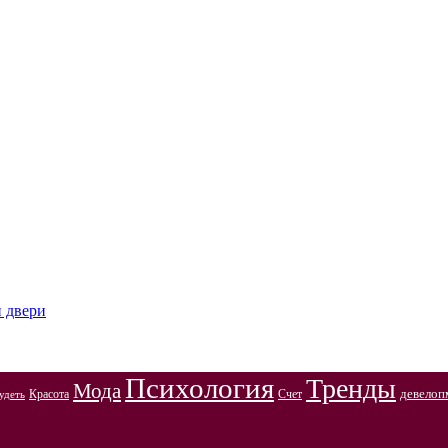
и двери
Психология
Тренды
Мода
Красота
Счет
девелоп
удеть