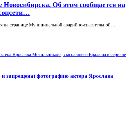
е Новосибирска. Об этом сообщается на
 соцсети…
ется на странице Муниципальной аварийно-спасательной…
 актера Ярослава Могильникова, сыгравшего Ералаша в сериале
ой и запрещена) фотографию актера Ярослава