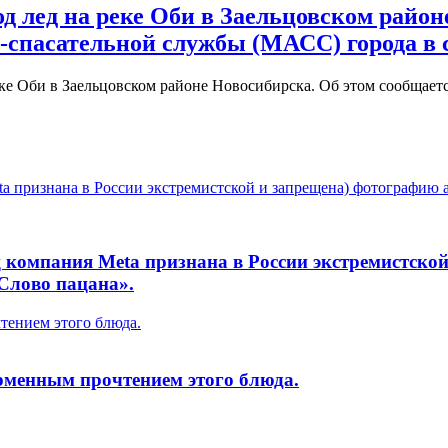
д лед на реке Оби в Заельцовском район
-спасательной службы (МАСС) города в
 реке Оби в Заельцовском районе Новосибирска. Об этом сообща
eta признана в России экстремистской и запрещена) фотографию
ец компания Meta признана в России экстремистск
Слово пацана».
ением этого блюда.
менным прочтением этого блюда.