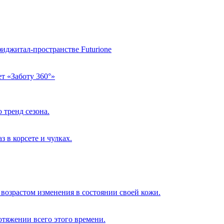
фиджитал-пространстве Futurione
т «Заботу 360°»
 тренд сезона.
 в корсете и чулках.
возрастом изменения в состоянии своей кожи.
отяжении всего этого времени.