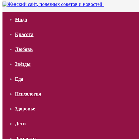
Мода
Красота
Любовь
Звёзды
Еда
Психология
Здоровье
Дети
Дом и сад