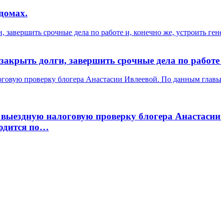
домах.
, завершить срочные дела по работе и, конечно же, устроить ген
закрыть долги, завершить срочные дела по работе 
оговую проверку блогера Анастасии Ивлеевой. По данным глав
 выездную налоговую проверку блогера Анастасии
одится по…