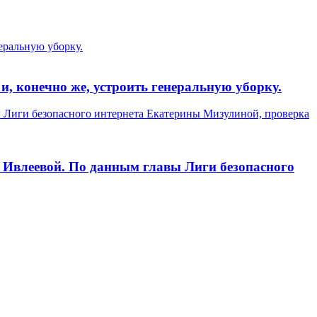
еральную уборку.
и, конечно же, устроить генеральную уборку.
ы Лиги безопасного интернета Екатерины Мизулиной, проверка
 Ивлеевой. По данным главы Лиги безопасного