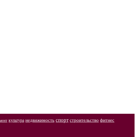
спорт
недвижимость
строительство
фитнес
культура
мент