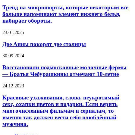
на
этом
микрошорты,
Тренд на микрошорты, которые некоторым все
сообщает
которые
больше напоминают элемент нижнего белья,
Е1
некоторым
набирает обороты.
со
все
ссылкой
больше
Две
23.01.2025
на
напоминают
Анны
детского
элемент
покорят
омбутсмена
Две Анны покорят две столицы
нижнего
две
региона
белья,
столицы
Игорь
набирает
Восстановили
30.09.2024
Мороков.
обороты.
подмосковные
По
молочные
Восстановили подмосковные молочные фермы
словам
фермы
— Братья Чебурашкины отмечают 10-летие
специалиста,
—
на
Братья
Красивые
24.12.2023
данный
Чебурашкины
ухаживания,
момент
отмечают
слова,
Красивые ухаживания, слова, неукротимый
девочке…
10-
неукротимый
секс, охапки цветов и подарки. Если верить
летие
секс,
многочисленным фильмам и сериалам, то
охапки
именно так должен вести себя влюблённый
цветов
мужчина.
и
подарки.
Если