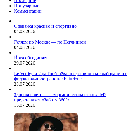
Последние
верить
Популярные
многочисленным
Комментарии
фильмам
и
сериалам,
Одевайся красиво и спортивно
то
04.08.2026
именно
так
Гуляем по Москве — по Неглинной
должен
04.08.2026
вести
себя
Йога объединяет
влюблённый
29.07.2026
мужчина.
Le Vertige и Ира Горбачёва представили коллаборацию в
фиджитал-пространстве Futurione
28.07.2026
Здоровое лето — в «органическом стиле». М2
представляет «Заботу 360°»
15.07.2026