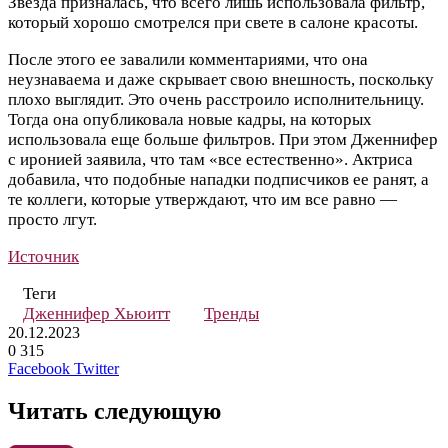
Звезда призналась, что всего лишь использовала фильтр,
который хорошо смотрелся при свете в салоне красоты.
После этого ее завалили комментариями, что она
неузнаваема и даже скрывает свою внешность, поскольку
плохо выглядит. Это очень расстроило исполнительницу.
Тогда она опубликовала новые кадры, на которых
использовала еще больше фильтров. При этом Дженнифер
с иронией заявила, что там «все естественно». Актриса
добавила, что подобные нападки подписчиков ее ранят, а
те коллеги, которые утверждают, что им все равно —
просто лгут.
Источник
Теги
Дженнифер Хьюитт
Тренды
20.12.2023
0
315
LinkedIn
Tumblr
Reddit
Вконтакте
Одноклассники
Skype
Messenger
Messenger
WhatsApp
Telegram
Viber
Line
Поделиться
Печатать
Facebook
Twitter
через
электронную
Читать следующую
почту