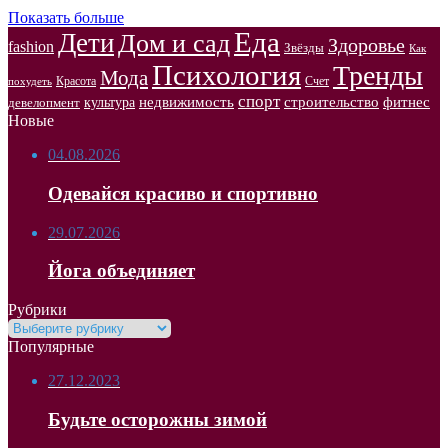
Показать больше
Еда
Дети
Дом и сад
Здоровье
fashion
Звёзды
Как
Психология
Тренды
Мода
Красота
Счет
похудеть
спорт
недвижимость
строительство
фитнес
культура
девелопмент
Новые
04.08.2026
Одевайся красиво и спортивно
29.07.2026
Йога объединяет
Рубрики
Рубрики
Популярные
27.12.2023
Будьте осторожны зимой