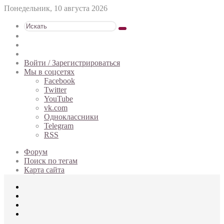
Понедельник, 10 августа 2026
Искать
Switch
skin
Sidebar
Случайная
статья
Войти / Зарегистрироваться
Мы в соцсетях
Facebook
Twitter
YouTube
vk.com
Одноклассники
Telegram
RSS
Форум
Поиск по тегам
Карта сайта
Меню
Искать
Switch
skin
Войти