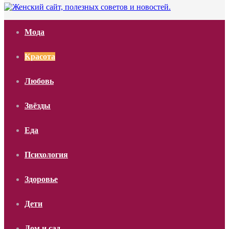
Мода
Красота
Любовь
Звёзды
Еда
Психология
Здоровье
Дети
Дом и сад