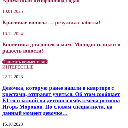
Ароматный «Инфоповод года»
10.01.2025
Красивые волосы — результат заботы!
16.12.2024
Косметика для дочек и мам! Молодость кожи и
радость юности!
Написать комментарий
ИНТЕРЕСНЫЕ
Девочка,
22.12.2023
которую
ранее
Девочка, которую ранее нашли в квартире с
нашли
крестами, отправят учиться. Об этом сообщает
в
Е1 со ссылкой на детского омбутсмена региона
квартире
Игорь Мороков. По словам специалиста, на
с
данный момент девочке…
крестами,
отправят
учиться.
Тренд
15.10.2023
Об