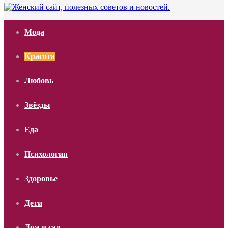
Мода
Красота
Любовь
Звёзды
Еда
Психология
Здоровье
Дети
Дом и сад