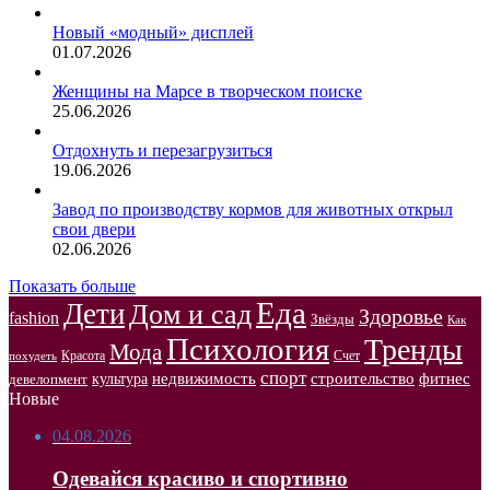
Новый «модный» дисплей
01.07.2026
Женщины на Марсе в творческом поиске
25.06.2026
Отдохнуть и перезагрузиться
19.06.2026
Завод по производству кормов для животных открыл
свои двери
02.06.2026
Показать больше
Еда
Дети
Дом и сад
Здоровье
fashion
Звёзды
Как
Психология
Тренды
Мода
Красота
Счет
похудеть
спорт
недвижимость
строительство
фитнес
культура
девелопмент
Новые
04.08.2026
Одевайся красиво и спортивно