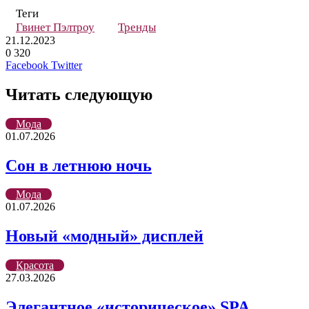
Теги
Гвинет Пэлтроу
Тренды
21.12.2023
0
320
LinkedIn
Tumblr
Reddit
Вконтакте
Одноклассники
Skype
Messenger
Messenger
WhatsApp
Telegram
Viber
Line
Поделиться
Печатать
Facebook
Twitter
через
электронную
Читать следующую
почту
Мода
01.07.2026
Сон в летнюю ночь
Мода
01.07.2026
Новый «модный» дисплей
Красота
27.03.2026
Элегантное «историческое» SPA