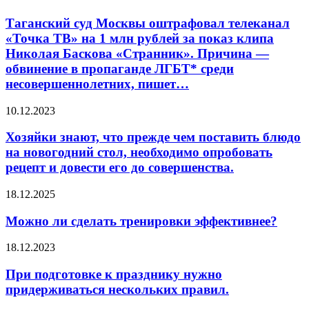
суд
Москвы
Таганский суд Москвы оштрафовал телеканал
оштрафовал
«Точка ТВ» на 1 млн рублей за показ клипа
телеканал
Николая Баскова «Странник». Причина —
«Точка
обвинение в пропаганде ЛГБТ* среди
ТВ»
несовершеннолетних, пишет…
на
1
млн
Хозяйки
10.12.2023
рублей
знают,
за
что
Хозяйки знают, что прежде чем поставить блюдо
показ
прежде
на новогодний стол, необходимо опробовать
клипа
чем
рецепт и довести его до совершенства.
Николая
поставить
Баскова
блюдо
Можно
18.12.2025
«Странник».
на
ли
Причина
новогодний
сделать
—
Можно ли сделать тренировки эффективнее?
стол,
тренировки
обвинение
необходимо
эффективнее?
в
опробовать
При
18.12.2023
пропаганде
рецепт
подготовке
ЛГБТ*
и
к
При подготовке к празднику нужно
среди
довести
празднику
придерживаться нескольких правил.
несовершеннолетних,
его
нужно
пишет…
до
придерживаться