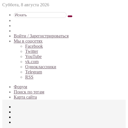
Суббота, 8 августа 2026
Искать
Switch
skin
Sidebar
Случайная
статья
Войти / Зарегистрироваться
Мы в соцсетях
Facebook
Twitter
YouTube
vk.com
Одноклассники
Telegram
RSS
Форум
Поиск по тегам
Карта сайта
Меню
Искать
Switch
skin
Войти