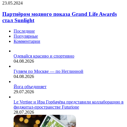
Партнёром
23.05.2024
совершенства.
нескольких
модного
правил.
показа
Партнёром модного показа Grand Life Awards
Grand
стал Sunlight
Life
Awards
Последние
стал
Популярные
Sunlight
Комментарии
Одевайся красиво и спортивно
04.08.2026
Гуляем по Москве — по Неглинной
04.08.2026
Йога объединяет
29.07.2026
Le Vertige и Ира Горбачёва представили коллаборацию в
фиджитал-пространстве Futurione
28.07.2026