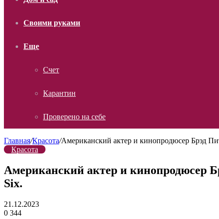
Своими руками
Еще
Счет
Карантин
Проверено на себе
Главная
/
Красота
/
Американский актер и кинопродюсер Брэд Пит
Красота
Американский актер и кинопродюсер Бр
Six.
21.12.2023
0
344