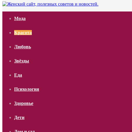
Мода
Красота
Любовь
Звёзды
Еда
Психология
Здоровье
Дети
Дом и сад