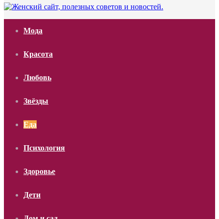
Мода
Красота
Любовь
Звёзды
Еда
Психология
Здоровье
Дети
Дом и сад