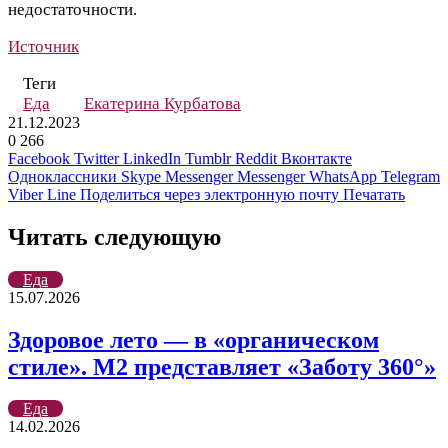
недостаточности.
Источник
Теги
Еда
Екатерина Курбатова
21.12.2023
0
266
Facebook
Twitter
LinkedIn
Tumblr
Reddit
Вконтакте
Одноклассники
Skype
Messenger
Messenger
WhatsApp
Telegram
Viber
Line
Поделиться через электронную почту
Печатать
Читать следующую
Еда
15.07.2026
Здоровое лето — в «органическом
стиле». М2 представляет «Заботу 360°»
Еда
14.02.2026