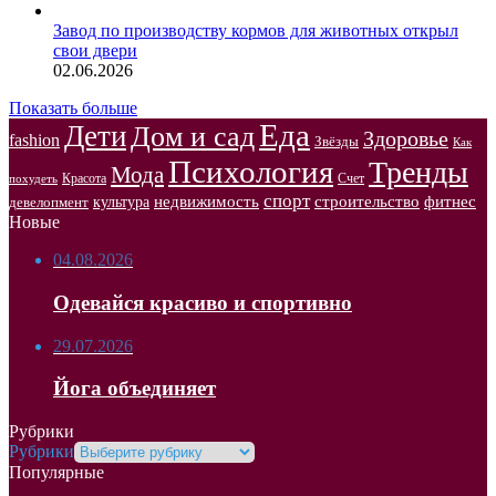
Завод по производству кормов для животных открыл
свои двери
02.06.2026
Показать больше
Еда
Дети
Дом и сад
Здоровье
fashion
Звёзды
Как
Психология
Тренды
Мода
Красота
Счет
похудеть
спорт
недвижимость
строительство
фитнес
культура
девелопмент
Новые
04.08.2026
Одевайся красиво и спортивно
29.07.2026
Йога объединяет
Рубрики
Рубрики
Популярные