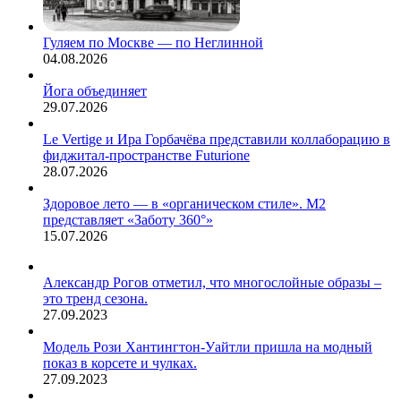
Гуляем по Москве — по Неглинной
04.08.2026
Йога объединяет
29.07.2026
Le Vertige и Ира Горбачёва представили коллаборацию в
фиджитал-пространстве Futurione
28.07.2026
Здоровое лето — в «органическом стиле». М2
представляет «Заботу 360°»
15.07.2026
Александр Рогов отметил, что многослойные образы –
это тренд сезона.
27.09.2023
Модель Рози Хантингтон-Уайтли пришла на модный
показ в корсете и чулках.
27.09.2023