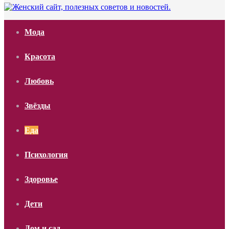
Мода
Красота
Любовь
Звёзды
Еда
Психология
Здоровье
Дети
Дом и сад