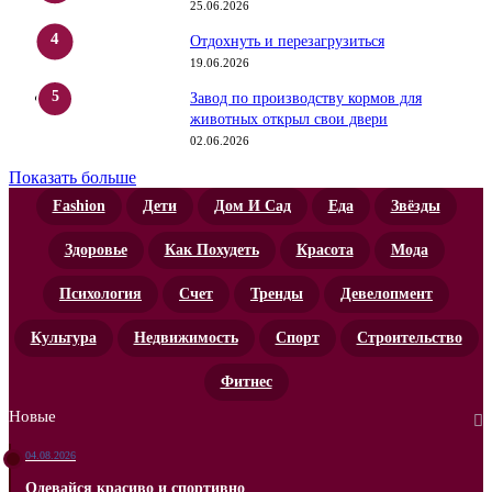
25.06.2026
Отдохнуть и перезагрузиться
19.06.2026
Завод по производству кормов для
животных открыл свои двери
02.06.2026
Показать больше
Fashion
Дети
Дом И Сад
Еда
Звёзды
Здоровье
Как Похудеть
Красота
Мода
Психология
Счет
Тренды
Девелопмент
Культура
Недвижимость
Спорт
Строительство
Фитнес
Новые
04.08.2026
Одевайся красиво и спортивно