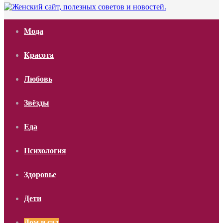
Мода
Красота
Любовь
Звёзды
Еда
Психология
Здоровье
Дети
Дом и сад