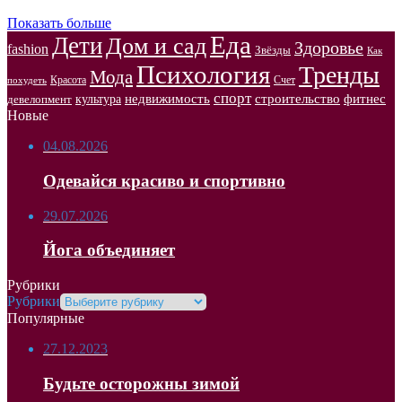
Показать больше
Еда
Дети
Дом и сад
Здоровье
fashion
Звёзды
Как
Психология
Тренды
Мода
Красота
Счет
похудеть
спорт
недвижимость
строительство
фитнес
культура
девелопмент
Новые
04.08.2026
Одевайся красиво и спортивно
29.07.2026
Йога объединяет
Рубрики
Рубрики
Популярные
27.12.2023
Будьте осторожны зимой