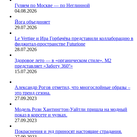
Не…
публикует
Гуляем по Москве — по Неглинной
издание
04.08.2026
Mirror.
Йога объединяет
29.07.2026
Le Vertige и Ира Горбачёва представили коллаборацию в
фиджитал-пространстве Futurione
28.07.2026
Здоровое лето — в «органическом стиле». М2
представляет «Заботу 360°»
15.07.2026
Александр Рогов отметил, что многослойные образы –
это тренд сезона.
27.09.2023
Модель Рози Хантингтон-Уайтли пришла на модный
показ в корсете и чулках.
27.09.2023
Покраснения и зуд приносят настоящие страдания.
27.09.2023