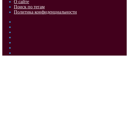
О сайте
Поиск по тегам
Политика конфиденциальности
Facebook
Twitter
YouTube
vk.com
Одноклассники
Telegram
RSS
Кнопка
«Наверх»