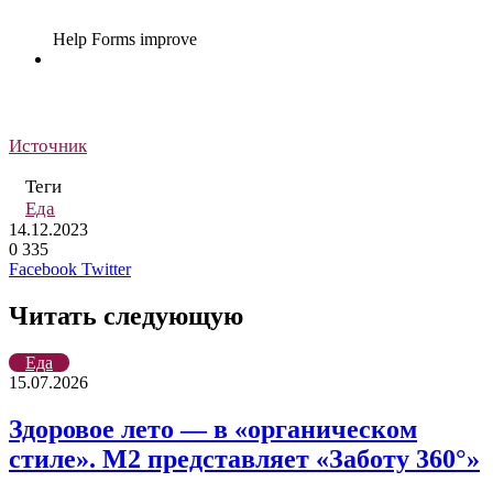
Источник
Теги
Еда
14.12.2023
0
335
LinkedIn
Tumblr
Reddit
Вконтакте
Одноклассники
Skype
Messenger
Messenger
WhatsApp
Telegram
Viber
Line
Поделиться
Печатать
Facebook
Twitter
через
электронную
Читать следующую
почту
Еда
15.07.2026
Здоровое лето — в «органическом
стиле». М2 представляет «Заботу 360°»