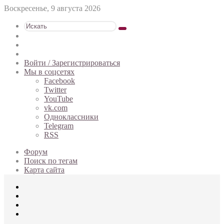
Воскресенье, 9 августа 2026
Искать
Switch
skin
Sidebar
Случайная
статья
Войти / Зарегистрироваться
Мы в соцсетях
Facebook
Twitter
YouTube
vk.com
Одноклассники
Telegram
RSS
Форум
Поиск по тегам
Карта сайта
Меню
Искать
Switch
skin
Войти