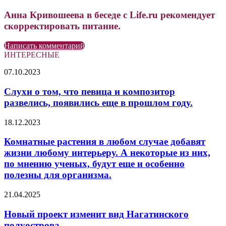
Анна Кривошеева в беседе с Life.ru рекомендует
скорректировать питание.
Написать комментарий
ИНТЕРЕСНЫЕ
Слухи
07.10.2023
о
том,
Слухи о том, что певица и композитор
что
развелись, появились еще в прошлом году.
певица
и
Комнатные
18.12.2023
композитор
растения
развелись,
в
Комнатные растения в любом случае добавят
появились
любом
жизни любому интерьеру. А некоторые из них,
еще
случае
в
по мнению ученых, будут еще и особенно
добавят
прошлом
полезны для организма.
жизни
году.
любому
Новый
интерьеру.
21.04.2025
проект
А
изменит
некоторые
Новый проект изменит вид Нагатинского
вид
из
полуострова