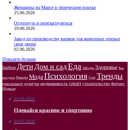
Женщины на Марсе в творческом поиске
25.06.2026
Отдохнуть и перезагрузиться
19.06.2026
Завод по производству кормов для животных открыл
свои двери
02.06.2026
Показать больше
Еда
Дети
Дом и сад
Здоровье
fashion
Звёзды
Как
Психология
Тренды
Мода
Красота
Счет
похудеть
спорт
недвижимость
строительство
фитнес
культура
девелопмент
Новые
04.08.2026
Одевайся красиво и спортивно
29.07.2026