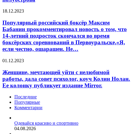
Нагатинского
них,
полуострова
по
Популярный
18.12.2023
мнению
российский
ученых,
боксёр
Популярный российский боксёр Максим
будут
Максим
Бабанин прокомментировал новость о том, что
еще
Бабанин
и
14-летний подросток скончался во время
прокомментировал
особенно
боксёрских соревнований в Первоуральске,«Я,
новость
полезны
если честно, ошарашен. Не…
о
для
том,
организма.
что
Женщине,
01.12.2023
14-
мечтающей
летний
уйти
Женщине, мечтающей уйти с нелюбимой
подросток
с
работы, дала совет психолог, коуч Колин Нолан.
скончался
нелюбимой
Ее колонку публикует издание Mirror.
во
работы,
время
дала
Последние
боксёрских
совет
Популярные
соревнований
психолог,
Комментарии
в
коуч
Первоуральске,«Я,
Колин
если
Нолан.
Одевайся красиво и спортивно
честно,
Ее
04.08.2026
ошарашен.
колонку