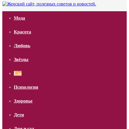
Мода
Красота
Любовь
Звёзды
Еда
Психология
Здоровье
Дети
Дом и сад