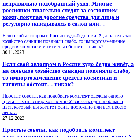
неправильно подобранный уход. Многие
россиянки тщательно следят за состоянием
кожи, покупая дорогие средства для лица и
регулярно наведываясь в салон или…
Если свой автопром в России худо-бедно живёт, а на сельское
хозяйство санкции повлияли слабо, то импортозамещение
средств косметики и гигиены обстоит… никак?
30.11.2023
Если свой автопром в России худо-бедно живёт, а
на сельское хозяйство санкции повлияли слабо,
то импортозамещение средств косметики и
гигиены обстоит… никак?
Простые советы, как подобрать комплект одежды одного
цвета — хоть в пир, хоть в мир У вас есть один любимый
цвет, который вы хотите носить постоянно или вам просто
лень…
27.12.2023
Простые советы, как подобрать комплект
одежды одного цвета — хоть в пир, хоть в мир У