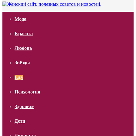
Мода
Красота
Любовь
Звёзды
Еда
Психология
Здоровье
Дети
Дом и сад