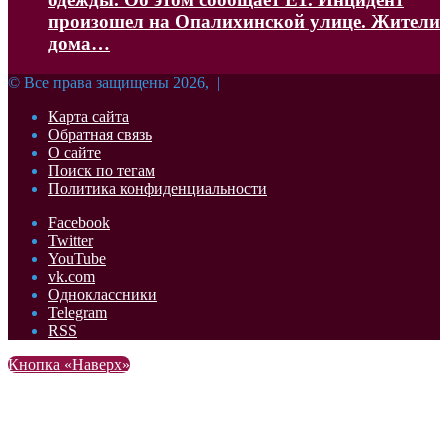
произошел на Опалихинской улице. Жители
дома…
© Все права защищены 2026, |
Карта сайта
Обратная связь
О сайте
Поиск по тегам
Политика конфиденциальности
Facebook
Twitter
YouTube
vk.com
Одноклассники
Telegram
RSS
Кнопка «Наверх»