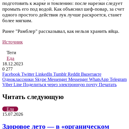
подготовить к жарке и томлению: после нарезки следует
промыть его под водой. Как объяснил шеф-повар, за счет
одного простого действия лук лучше раскроется, станет
более мягким.
Ранее "Рамблер" рассказывал, как нельзя хранить яйца.
Источник
Теги
Еда
18.12.2023
0
277
Facebook
Twitter
LinkedIn
Tumblr
Reddit
Вконтакте
Одноклассники
Skype
Messenger
Messenger
WhatsApp
Telegram
Viber
Line
Поделиться через электронную почту
Печатать
Читать следующую
Еда
15.07.2026
Здоровое лето — в «органическом