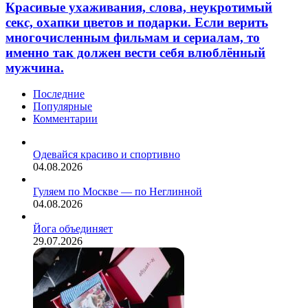
слова,
Красивые ухаживания, слова, неукротимый
правильного
неукротимый
выбора
секс, охапки цветов и подарки. Если верить
секс,
одежды.
многочисленным фильмам и сериалам, то
охапки
именно так должен вести себя влюблённый
цветов
мужчина.
и
подарки.
Если
Последние
верить
Популярные
многочисленным
Комментарии
фильмам
и
сериалам,
Одевайся красиво и спортивно
то
04.08.2026
именно
так
Гуляем по Москве — по Неглинной
должен
04.08.2026
вести
себя
Йога объединяет
влюблённый
29.07.2026
мужчина.