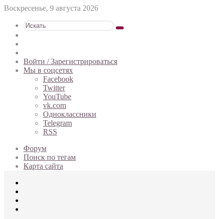
Воскресенье, 9 августа 2026
Искать
Switch
skin
Sidebar
Случайная
статья
Войти / Зарегистрироваться
Мы в соцсетях
Facebook
Twitter
YouTube
vk.com
Одноклассники
Telegram
RSS
Форум
Поиск по тегам
Карта сайта
Меню
Искать
Switch
skin
Войти