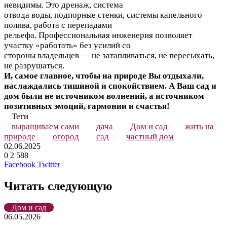
невидимы. Это дренаж, система
отвода воды, подпорные стенки, системы капельного
полива, работа с перепадами
рельефа. Профессиональная инженерия позволяет
участку «работать» без усилий со
стороны владельцев — не затапливаться, не пересыхать,
не разрушаться.
И, самое главное, чтобы на природе Вы отдыхали,
наслаждались тишиной и спокойствием. А Ваш сад и
дом были не источником волнений, а источником
позитивных эмоций, гармонии и счастья!
Теги
выращиваем сами
дача
Дом и сад
жить на
природе
огород
сад
частный дом
02.06.2025
0
2 588
LinkedIn
Tumblr
Reddit
Вконтакте
Одноклассники
Skype
Messenger
Messenger
WhatsApp
Telegram
Viber
Line
Поделиться
Печатать
Facebook
Twitter
через
электронную
Читать следующую
почту
Дом и сад
06.05.2026