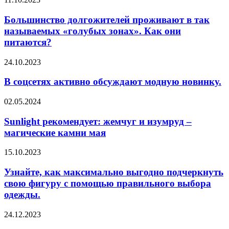
долгожителей
проживают
Большинство долгожителей проживают в так
в
называемых «голубых зонах». Как они
так
питаются?
называемых
«голубых
В
24.10.2023
зонах».
соцсетях
Как
активно
В соцсетях активно обсуждают модную новинку.
они
обсуждают
питаются?
модную
Sunlight
02.05.2024
новинку.
рекомендует:
жемчуг
Sunlight рекомендует: жемчуг и изумруд –
и
магические камни мая
изумруд
–
Узнайте,
15.10.2023
магические
как
камни
максимально
Узнайте, как максимально выгодно подчеркнуть
мая
выгодно
свою фигуру с помощью правильного выбора
подчеркнуть
одежды.
свою
фигуру
Красивые
24.12.2023
с
ухаживания,
помощью