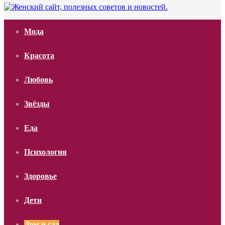
Мода
Красота
Любовь
Звёзды
Еда
Психология
Здоровье
Дети
Дом и сад