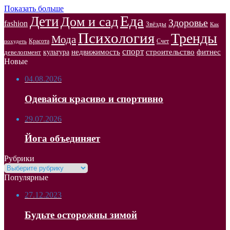
Показать больше
Еда
Дети
Дом и сад
Здоровье
fashion
Звёзды
Как
Психология
Тренды
Мода
Красота
Счет
похудеть
спорт
недвижимость
строительство
фитнес
культура
девелопмент
Новые
04.08.2026
Одевайся красиво и спортивно
29.07.2026
Йога объединяет
Рубрики
Рубрики
Популярные
27.12.2023
Будьте осторожны зимой