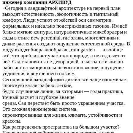
инженер компании АРХИВУД
«Сегодня в ландшафтной архитектуре на первый план
выходят естественность, экологичность и тактильный
комфорт. Люди устают от жёсткой оси симметрии,
формальных и идеально подстриженных газонов. Им всё
ближе мягкие контуры, натуралистичные миксбордеры и
сады в стиле new perennial, где злаки, многолетники и
дикие растения создают ощущение естественной среды. В
моду входят биоразнообразие, rain garden — и вообще
всё, что приближает участок к природе, а не отдаляет от
неё. Сад становится не декорацией, а частью жизни: он
работает на эмоциональное восстановление, ощущение
уединения и внутреннего покоя».
Сегодняшний ландшафтный дизайн всё чаще напоминает
японскую каллиграфию: лёгкие,
будто случайные линии, за которыми — годы практики,
точный расчет и глубокое знание
среды. Сад перестаёт быть просто украшением участка.
Это сложная инженерная система,
спроектированная для жизни, климата, устойчивости и
красоты.
Как распределить пространства на большом участке?
Какие растения действительно приживутся, а какие