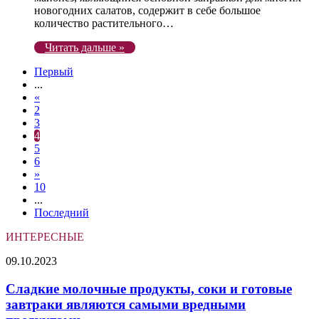
новогодних салатов, содержит в себе большое
количество растительного…
Читать дальше »
Первый
...
«
2
3
4
5
6
»
10
...
Последний
ИНТЕРЕСНЫЕ
Сладкие
09.10.2023
молочные
продукты,
Сладкие молочные продукты, соки и готовые
соки
завтраки являются самыми вредными
и