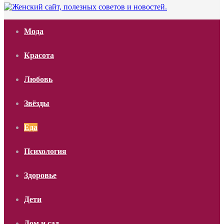
Мода
Красота
Любовь
Звёзды
Еда
Психология
Здоровье
Дети
Дом и сад