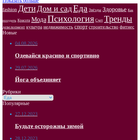
Показать больше
Еда
Дети
Дом и сад
Здоровье
fashion
Звёзды
Как
Психология
Тренды
Мода
Красота
Счет
похудеть
спорт
недвижимость
строительство
фитнес
культура
девелопмент
Новые
04.08.2026
Одевайся красиво и спортивно
29.07.2026
Йога объединяет
Рубрики
Рубрики
Популярные
27.12.2023
Будьте осторожны зимой
28.12.2023