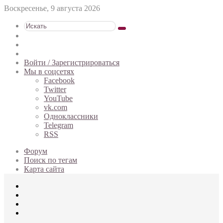
Воскресенье, 9 августа 2026
Искать
Switch
skin
Sidebar
Случайная
статья
Войти / Зарегистрироваться
Мы в соцсетях
Facebook
Twitter
YouTube
vk.com
Одноклассники
Telegram
RSS
Форум
Поиск по тегам
Карта сайта
Меню
Искать
Switch
skin
Войти