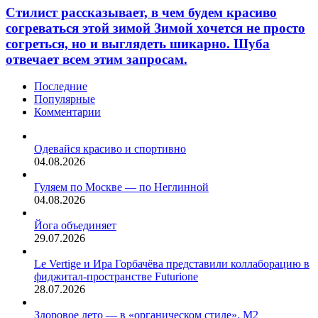
в
сообщает
Стилист рассказывает, в чем будем красиво
внешнем
чем
People.
виде
согреваться этой зимой Зимой хочется не просто
будем
Ким
и
согреться, но и выглядеть шикарно. Шуба
красиво
Кардашьян
стоимости.
отвечает всем этим запросам.
согреваться
решила
этой
попробовать
зимой
Последние
трендовый
Зимой
Популярные
фильтр
хочется
Комментарии
на…
не
просто
Одевайся красиво и спортивно
согреться,
04.08.2026
но
и
Гуляем по Москве — по Неглинной
выглядеть
04.08.2026
шикарно.
Шуба
Йога объединяет
отвечает
29.07.2026
всем
этим
Le Vertige и Ира Горбачёва представили коллаборацию в
запросам.
фиджитал-пространстве Futurione
28.07.2026
Здоровое лето — в «органическом стиле». М2