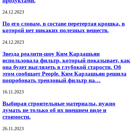
продуктами.
готовые
завтраки
По
24.12.2023
являются
его
самыми
словам,
По его словам, в составе перетертая крошка, в
вредными
в
продуктами.
которой нет никаких полезных веществ.
составе
перетертая
Звезда
24.12.2023
крошка,
реалити-
в
шоу
Звезда реалити-шоу Ким Кардашьян
которой
Ким
использовала фильтр, который показывает, как
нет
Кардашьян
никаких
она будет выглядеть в глубокой старости. Об
использовала
полезных
этом сообщает People. Ким Кардашьян решила
фильтр,
веществ.
попробовать трендовый фильтр на…
который
показывает,
как
Выбирая
16.11.2023
она
строительные
будет
материалы,
Выбирая строительные материалы, нужно
выглядеть
нужно
думать не только об их внешнем виде и
в
думать
стоимости.
глубокой
не
старости.
только
Стилист
26.11.2023
Об
об
рассказывает,
этом
их