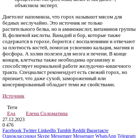
объяснила эксперт.
Диетолог напомнила, что горох называют мясом для
бедных неслучайно. Это источник не только
растительного белка, но и аминокислот, витаминов группы
В, фолиевой кислоты. Ванадий и бор, которые также
содержатся в горохе, борются с воспалениями и отвечают
за плотность костей, помогая усвоению кальция, магния и
фосфора. А холин полезен для мозга и печени. В конце
концов, клетчатка также необходима организму и
способствует нормальной работе желудочно-кишечного
тракта. Специалист рекомендует есть свежий горох, но
признает, что даже сухой, замороженный или
консервированный обладает теми же свойствами.
Источник
Теги
Еда
Елена Соломатина
27.12.2023
0
476
Facebook
Twitter
LinkedIn
Tumblr
Reddit
Вконтакте
Одноклассники
Skype
Messenger
Messenger
WhatsApp
Telegram