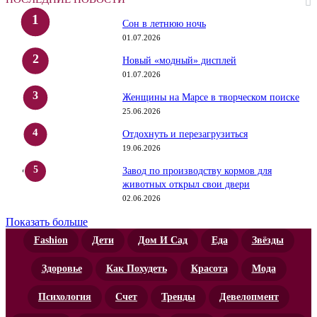
Сон в летнюю ночь
01.07.2026
Новый «модный» дисплей
01.07.2026
Женщины на Марсе в творческом поиске
25.06.2026
Отдохнуть и перезагрузиться
19.06.2026
Завод по производству кормов для
животных открыл свои двери
02.06.2026
Показать больше
Fashion
Дети
Дом И Сад
Еда
Звёзды
Здоровье
Как Похудеть
Красота
Мода
Психология
Счет
Тренды
Девелопмент