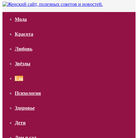
Мода
Красота
Любовь
Звёзды
Еда
Психология
Здоровье
Дети
Дом и сад