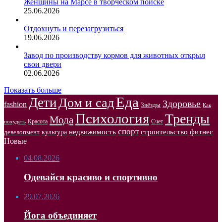
Женщины на Марсе в творческом поиске
25.06.2026
Отдохнуть и перезагрузиться
19.06.2026
Завод по производству кормов для животных открыл
свои двери
02.06.2026
Показать больше
Еда
Дети
Дом и сад
Здоровье
fashion
Звёзды
Как
Психология
Тренды
Мода
Красота
Счет
похудеть
спорт
недвижимость
строительство
фитнес
культура
девелопмент
Новые
04.08.2026
Одевайся красиво и спортивно
29.07.2026
Йога объединяет