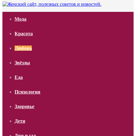
Мода
Красота
Любовь
Звёзды
Еда
Психология
Здоровье
Дети
Дом и сад