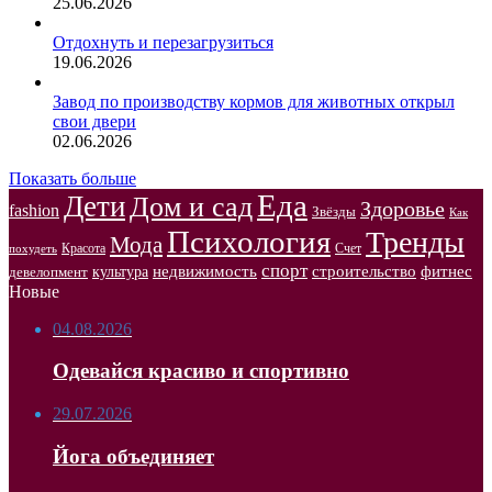
25.06.2026
Отдохнуть и перезагрузиться
19.06.2026
Завод по производству кормов для животных открыл
свои двери
02.06.2026
Показать больше
Еда
Дети
Дом и сад
Здоровье
fashion
Звёзды
Как
Психология
Тренды
Мода
Красота
Счет
похудеть
спорт
недвижимость
строительство
фитнес
культура
девелопмент
Новые
04.08.2026
Одевайся красиво и спортивно
29.07.2026
Йога объединяет