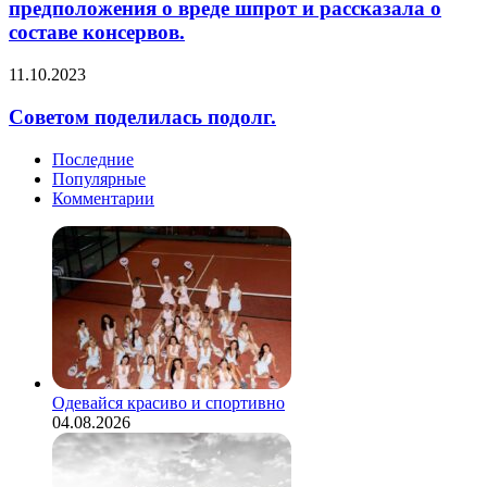
предположения
предположения о вреде шпрот и рассказала о
зимой.
о
составе консервов.
В
вреде
первую
шпрот
Советом
11.10.2023
очередь
и
поделилась
специалист
рассказала
подолг.
призвал
Советом поделилась подолг.
о
собаководов
составе
отказаться
консервов.
Последние
от
Популярные
выгула
Комментарии
питомцев
у…
Одевайся красиво и спортивно
04.08.2026