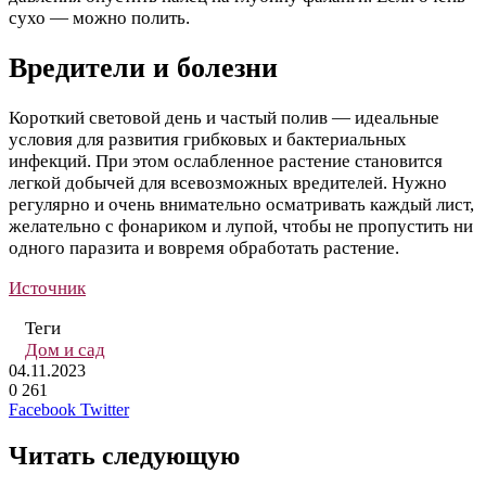
сухо — можно полить.
Вредители и болезни
Короткий световой день и частый полив — идеальные
условия для развития грибковых и бактериальных
инфекций. При этом ослабленное растение становится
легкой добычей для всевозможных вредителей. Нужно
регулярно и очень внимательно осматривать каждый лист,
желательно с фонариком и лупой, чтобы не пропустить ни
одного паразита и вовремя обработать растение.
Источник
Теги
Дом и сад
04.11.2023
0
261
LinkedIn
Tumblr
Reddit
Вконтакте
Одноклассники
Skype
Messenger
Messenger
WhatsApp
Telegram
Viber
Line
Поделиться
Печатать
Facebook
Twitter
через
электронную
Читать следующую
почту