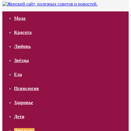
Мода
Красота
Любовь
Звёзды
Еда
Психология
Здоровье
Дети
Дом и сад