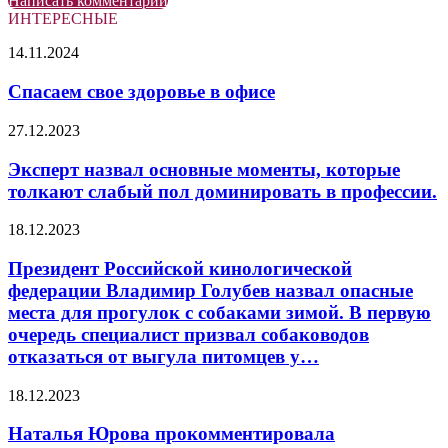
Написать комментарий
ИНТЕРЕСНЫЕ
Спасаем
14.11.2024
свое
здоровье
Спасаем свое здоровье в офисе
в
офисе
Эксперт
27.12.2023
назвал
основные
Эксперт назвал основные моменты, которые
моменты,
толкают слабый пол доминировать в профессии.
которые
толкают
Президент
18.12.2023
слабый
Российской
пол
кинологической
Президент Российской кинологической
доминировать
федерации
федерации Владимир Голубев назвал опасные
в
Владимир
профессии.
места для прогулок с собаками зимой. В первую
Голубев
очередь специалист призвал собаководов
назвал
отказаться от выгула питомцев у…
опасные
места
для
Наталья
18.12.2023
прогулок
Юрова
с
прокомментировала
Наталья Юрова прокомментировала
собаками