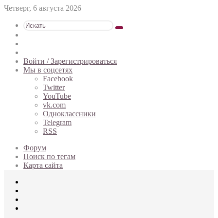
Четверг, 6 августа 2026
Искать
Switch
skin
Sidebar
Случайная
статья
Войти / Зарегистрироваться
Мы в соцсетях
Facebook
Twitter
YouTube
vk.com
Одноклассники
Telegram
RSS
Форум
Поиск по тегам
Карта сайта
Меню
Искать
Switch
skin
Войти