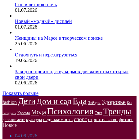
Сон в летнюю ночь
01.07.2026
Новый «модный» дисплей
01.07.2026
Женщины на Марсе в творческом поиске
25.06.2026
Отдохнуть и перезагрузиться
19.06.2026
Завод по производству кормов для животных открыл
свои двери
02.06.2026
Показать больше
Еда
Дети
Дом и сад
Здоровье
fashion
Звёзды
Как
Психология
Тренды
Мода
Красота
Счет
похудеть
спорт
недвижимость
строительство
фитнес
культура
девелопмент
Новые
04.08.2026