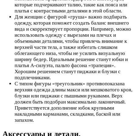
которые подчеркивают талию, такие как пояса или
платья с контрастными деталями в этой области.
Для женщин с фигурой «груша» важно подбирать
одежду, которая поможет создать баланс внешнего
вида и скорректирует пропорции. Например, можно
использовать одежду с вырезами на плечах и
объемными деталями, чтобы привлечь внимание к
верхней части тела, а также избегать слишком
облегающего низа, чтобы не усилить визуальную
ширину бедер. Идеальным решение станут юбки и
платья А-силуэта, пальто фасона «трапеция».
Хорошим решением станут пиджаки и блузки с
подплечниками.
С типом фигуры «треугольник» противопоказана
верхняя одежда длины макси или мешковатого кроя,
блузки или пиджаки с пышными рукавами. Верх
должен быть подобран максимально лаконичный.
Приветствуется дополнение юбок крупными
накладными карманами, складками, баской или
запахом.
Аксессуары и детали,