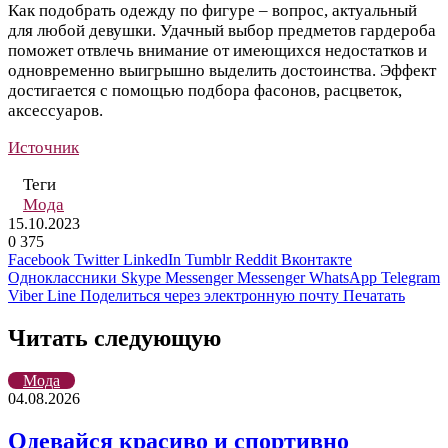
Как подобрать одежду по фигуре – вопрос, актуальный
для любой девушки. Удачный выбор предметов гардероба
поможет отвлечь внимание от имеющихся недостатков и
одновременно выигрышно выделить достоинства. Эффект
достигается с помощью подбора фасонов, расцветок,
аксессуаров.
Источник
Теги
Мода
15.10.2023
0
375
Facebook
Twitter
LinkedIn
Tumblr
Reddit
Вконтакте
Одноклассники
Skype
Messenger
Messenger
WhatsApp
Telegram
Viber
Line
Поделиться через электронную почту
Печатать
Читать следующую
Мода
04.08.2026
Одевайся красиво и спортивно