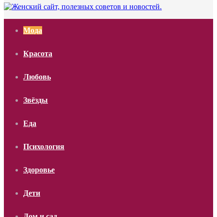
Мода
Красота
Любовь
Звёзды
Еда
Психология
Здоровье
Дети
Дом и сад