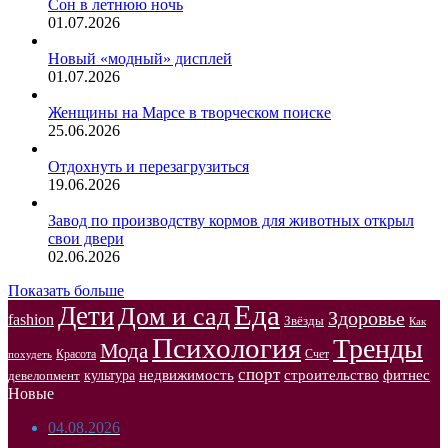
Сон в летнюю ночь
01.07.2026
Новый «модный» дисплей
01.07.2026
Женщины на Марсе в творческом поиске
25.06.2026
Отдохнуть и перезагрузиться
19.06.2026
Завод по производству кормов для животных открыл
свои двери
02.06.2026
Показать больше
Еда
Дети
Дом и сад
Здоровье
fashion
Звёзды
Как
Психология
Тренды
Мода
Красота
Счет
похудеть
спорт
недвижимость
строительство
фитнес
культура
девелопмент
Новые
04.08.2026