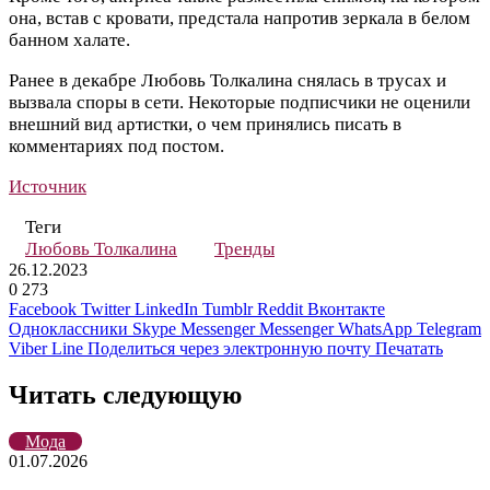
она, встав с кровати, предстала напротив зеркала в белом
банном халате.
Ранее в декабре Любовь Толкалина снялась в трусах и
вызвала споры в сети. Некоторые подписчики не оценили
внешний вид артистки, о чем принялись писать в
комментариях под постом.
Источник
Теги
Любовь Толкалина
Тренды
26.12.2023
0
273
Facebook
Twitter
LinkedIn
Tumblr
Reddit
Вконтакте
Одноклассники
Skype
Messenger
Messenger
WhatsApp
Telegram
Viber
Line
Поделиться через электронную почту
Печатать
Читать следующую
Мода
01.07.2026