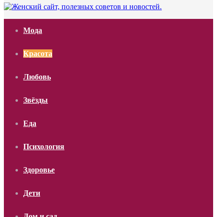
Мода
Красота
Любовь
Звёзды
Еда
Психология
Здоровье
Дети
Дом и сад