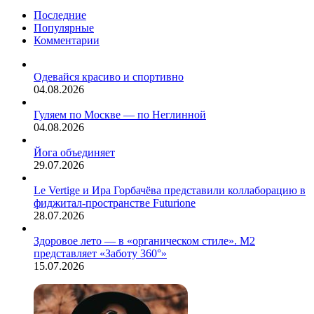
Последние
Популярные
Комментарии
Одевайся красиво и спортивно
04.08.2026
Гуляем по Москве — по Неглинной
04.08.2026
Йога объединяет
29.07.2026
Le Vertige и Ира Горбачёва представили коллаборацию в
фиджитал-пространстве Futurione
28.07.2026
Здоровое лето — в «органическом стиле». М2
представляет «Заботу 360°»
15.07.2026