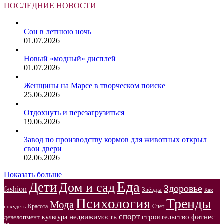
ПОСЛЕДНИЕ НОВОСТИ
Сон в летнюю ночь
01.07.2026
Новый «модный» дисплей
01.07.2026
Женщины на Марсе в творческом поиске
25.06.2026
Отдохнуть и перезагрузиться
19.06.2026
Завод по производству кормов для животных открыл
свои двери
02.06.2026
Показать больше
Еда
Дети
Дом и сад
Здоровье
fashion
Звёзды
Как
Психология
Тренды
Мода
Красота
Счет
похудеть
спорт
недвижимость
строительство
фитнес
культура
девелопмент