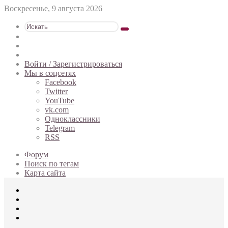
Воскресенье, 9 августа 2026
Искать
Switch
skin
Sidebar
Случайная
статья
Войти / Зарегистрироваться
Мы в соцсетях
Facebook
Twitter
YouTube
vk.com
Одноклассники
Telegram
RSS
Форум
Поиск по тегам
Карта сайта
Меню
Искать
Switch
skin
Войти