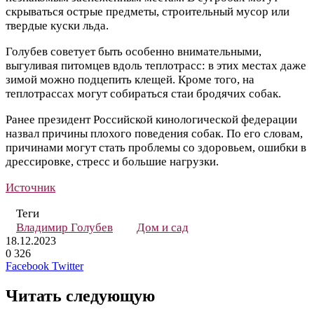
скрываться острые предметы, строительный мусор или
твердые куски льда.
Голубев советует быть особенно внимательными,
выгуливая питомцев вдоль теплотрасс: в этих местах даже
зимой можно подцепить клещей. Кроме того, на
теплотрассах могут собираться стаи бродячих собак.
Ранее президент Российской кинологической федерации
назвал причины плохого поведения собак. По его словам,
причинами могут стать проблемы со здоровьем, ошибки в
дрессировке, стресс и большие нагрузки.
Источник
Теги
Владимир Голубев
Дом и сад
18.12.2023
0
326
LinkedIn
Tumblr
Reddit
Вконтакте
Одноклассники
Skype
Messenger
Messenger
WhatsApp
Telegram
Viber
Line
Поделиться
Печатать
Facebook
Twitter
через
электронную
Читать следующую
почту