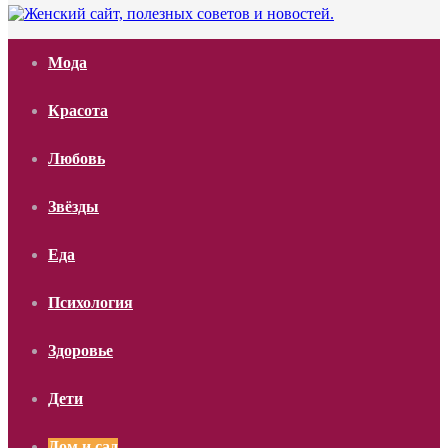
Мода
Красота
Любовь
Звёзды
Еда
Психология
Здоровье
Дети
Дом и сад