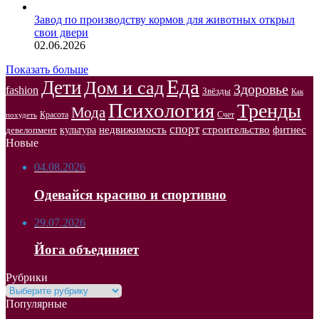
Завод по производству кормов для животных открыл
свои двери
02.06.2026
Показать больше
Еда
Дети
Дом и сад
Здоровье
fashion
Звёзды
Как
Психология
Тренды
Мода
Красота
Счет
похудеть
спорт
недвижимость
строительство
фитнес
культура
девелопмент
Новые
04.08.2026
Одевайся красиво и спортивно
29.07.2026
Йога объединяет
Рубрики
Рубрики
Популярные