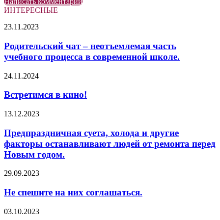
Написать комментарий
ИНТЕРЕСНЫЕ
Родительский
23.11.2023
чат
–
Родительский чат – неотъемлемая часть
неотъемлемая
учебного процесса в современной школе.
часть
учебного
Встретимся
24.11.2024
процесса
в
в
кино!
Встретимся в кино!
современной
школе.
Предпраздничная
13.12.2023
суета,
холода
Предпраздничная суета, холода и другие
и
факторы останавливают людей от ремонта перед
другие
Новым годом.
факторы
останавливают
Не
29.09.2023
людей
спешите
от
на
Не спешите на них соглашаться.
ремонта
них
перед
соглашаться.
Новым
Невозможно,
03.10.2023
годом.
чтобы