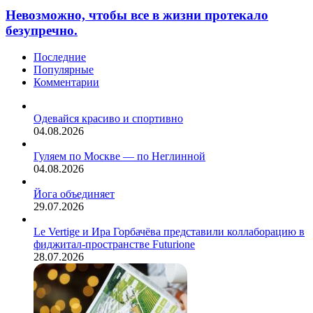
все
Невозможно, чтобы все в жизни протекало
в
безупречно.
жизни
протекало
Последние
безупречно.
Популярные
Комментарии
Одевайся красиво и спортивно
04.08.2026
Гуляем по Москве — по Неглинной
04.08.2026
Йога объединяет
29.07.2026
Le Vertige и Ира Горбачёва представили коллаборацию в
фиджитал-пространстве Futurione
28.07.2026