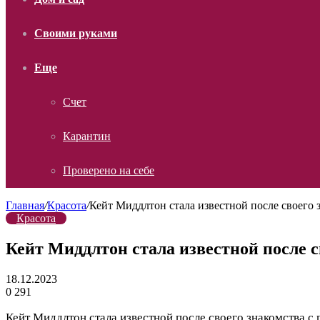
Своими руками
Еще
Счет
Карантин
Проверено на себе
Главная
/
Красота
/
Кейт Миддлтон стала известной после своего 
Красота
Кейт Миддлтон стала известной после 
18.12.2023
0
291
Кейт Миддлтон стала известной после своего знакомства 