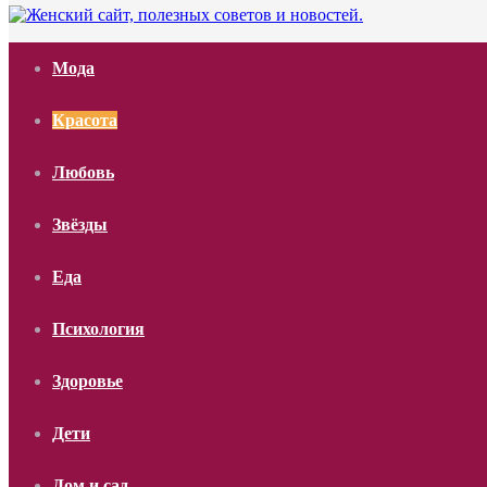
Мода
Красота
Любовь
Звёзды
Еда
Психология
Здоровье
Дети
Дом и сад