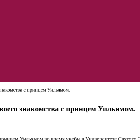
знакомства с принцем Уильямом.
своего знакомства с принцем Уильямом.
с принцем Уильямом во время учебы в Университете Святого