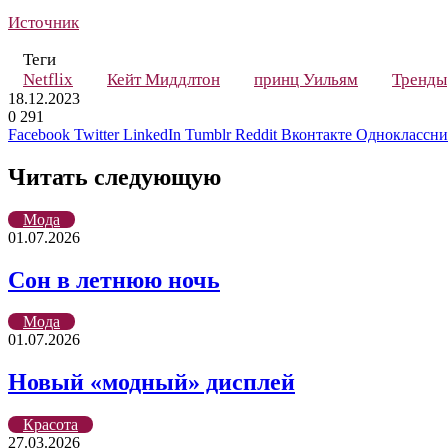
Источник
Теги
Netflix
Кейт Миддлтон
принц Уильям
Тренды
18.12.2023
0
291
Facebook
Twitter
LinkedIn
Tumblr
Reddit
Вконтакте
Одноклассн
Читать следующую
Мода
01.07.2026
Сон в летнюю ночь
Мода
01.07.2026
Новый «модный» дисплей
Красота
27.03.2026