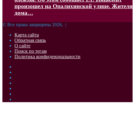
произошел на Опалихинской улице. Жители
дома…
© Все права защищены 2026, |
Карта сайта
Обратная связь
О сайте
Поиск по тегам
Политика конфиденциальности
Facebook
Twitter
YouTube
vk.com
Одноклассники
Telegram
RSS
Кнопка
«Наверх»