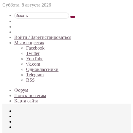
Суббота, 8 августа 2026
Искать
Switch
skin
Sidebar
Случайная
статья
Войти / Зарегистрироваться
Мы в соцсетях
Facebook
Twitter
YouTube
vk.com
Одноклассники
Telegram
RSS
Форум
Поиск по тегам
Карта сайта
Меню
Искать
Switch
skin
Войти