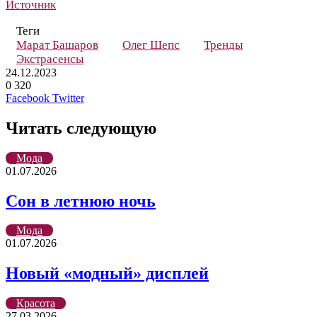
Источник
Теги
Марат Башаров
Олег Шепс
Тренды
Экстрасенсы
24.12.2023
0
320
LinkedIn
Tumblr
Reddit
Вконтакте
Одноклассники
Skype
Messenger
Messenger
WhatsApp
Telegram
Viber
Line
Поделиться
Печатать
Facebook
Twitter
через
электронную
Читать следующую
почту
Мода
01.07.2026
Сон в летнюю ночь
Мода
01.07.2026
Новый «модный» дисплей
Красота
27.03.2026