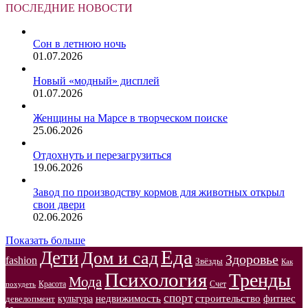
ПОСЛЕДНИЕ НОВОСТИ
Сон в летнюю ночь
01.07.2026
Новый «модный» дисплей
01.07.2026
Женщины на Марсе в творческом поиске
25.06.2026
Отдохнуть и перезагрузиться
19.06.2026
Завод по производству кормов для животных открыл
свои двери
02.06.2026
Показать больше
Еда
Дети
Дом и сад
Здоровье
fashion
Звёзды
Как
Психология
Тренды
Мода
Красота
Счет
похудеть
спорт
недвижимость
строительство
фитнес
культура
девелопмент