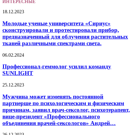
ИНТЕРЕСНЫЕ
Молодые
18.12.2023
ученые
университета
Молодые ученые университета «Сириус»
«Сириус»
сконструировали и протестировали прибор,
сконструировали
предназначенный для облучения растительных
и
тканей различными спектрами света.
протестировали
прибор,
Профессионал-
предназначенный
06.02.2024
геммолог
для
усилил
облучения
Профессионал-геммолог усилил команду
команду
растительных
SUNLIGHT
SUNLIGHT
тканей
различными
Мужчина
25.12.2023
спектрами
может
света.
изменять
Мужчина может изменять постоянной
постоянной
партнерше по психологическим и физическим
партнерше
причинам, заявил врач-сексолог, психотерапевт,
по
вице-президент «Профессионального
психологическим
объединения врачей-сексологов» Андрей…
и
физическим
причинам,
Вместе
26.12.2023