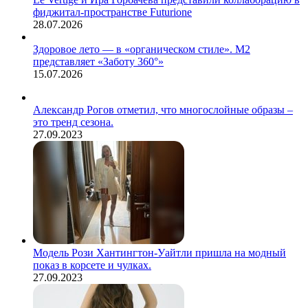
фиджитал-пространстве Futurione
28.07.2026
Здоровое лето — в «органическом стиле». М2
представляет «Заботу 360°»
15.07.2026
Александр Рогов отметил, что многослойные образы –
это тренд сезона.
27.09.2023
Модель Рози Хантингтон-Уайтли пришла на модный
показ в корсете и чулках.
27.09.2023