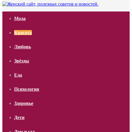
Мода
Красота
Любовь
Звёзды
Еда
Психология
Здоровье
Дети
Дом и сад