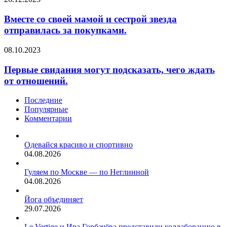
заявил
со
врач-
своей
Вместе со своей мамой и сестрой звезда
сексолог,
мамой
отправилась за покупками.
психотерапевт,
и
вице-
сестрой
Первые
08.10.2023
президент
звезда
свидания
«Профессионального
отправилась
могут
Первые свидания могут подсказать, чего ждать
объединения
за
подсказать,
врачей-
от отношений.
покупками.
чего
сексологов»
ждать
Андрей…
Последние
от
Популярные
отношений.
Комментарии
Одевайся красиво и спортивно
04.08.2026
Гуляем по Москве — по Неглинной
04.08.2026
Йога объединяет
29.07.2026
Le Vertige и Ира Горбачёва представили коллаборацию в