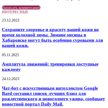
Написать комментарий
ИНТЕРЕСНЫЕ
Сохраните
23.12.2023
здоровье
и
Сохраните здоровье и красоту вашей кожи во
красоту
время холодной зимы. Зимние месяцы в
вашей
Хабаровске могут быть особенно суровыми для
кожи
вашей кожи.
во
время
Амплитуда
холодной
05.11.2025
движений:
зимы.
тренировки
Зимние
Амплитуда движений: тренировки доступные
доступные
месяцы
каждому
каждому
в
Хабаровске
Чат-
24.12.2023
могут
бот
быть
с
Чат-бот с искусственным интеллектом Google
особенно
искусственным
Bard составил список лучших блюд для
суровыми
интеллектом
для
рождественского и новогоднего ужина, сообщает
Google
вашей
новостной портал Daily Mail.
Bard
кожи.