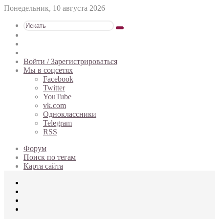
Понедельник, 10 августа 2026
Искать
Switch
skin
Sidebar
Случайная
статья
Войти / Зарегистрироваться
Мы в соцсетях
Facebook
Twitter
YouTube
vk.com
Одноклассники
Telegram
RSS
Форум
Поиск по тегам
Карта сайта
Меню
Искать
Switch
skin
Войти