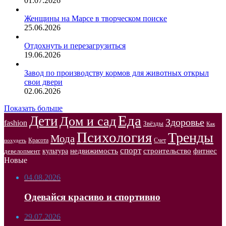
01.07.2026
Женщины на Марсе в творческом поиске
25.06.2026
Отдохнуть и перезагрузиться
19.06.2026
Завод по производству кормов для животных открыл
свои двери
02.06.2026
Показать больше
Еда
Дети
Дом и сад
Здоровье
fashion
Звёзды
Как
Психология
Тренды
Мода
Красота
Счет
похудеть
спорт
недвижимость
строительство
фитнес
культура
девелопмент
Новые
04.08.2026
Одевайся красиво и спортивно
29.07.2026