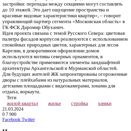
застройки: перепады между секциями могут составлять
до 10 этажей. Это дает ощущение пространства и
красивые видовые характеристики квартир», – говорит
управляющий партнер сегмента «Московская область» в
ГК ФСК Даромир Обуханич.
Идея проекта связана с темой Русского Севера: цветовая
палитра фасадов корпусов реализуются с использованием
спокойных природных цветов, характерных для лесов
Карелии, в декоративном оформлении домов
используются мотивы северных орнаментов, в
благоустройстве применяются элементы ландшафтной
архитектуры Архангельской и Мурманской областей.
Для будущих жителей ЖК запроектированы огороженные
дворы с плейхабами из натуральных материалов,
детскими площадками с видеокамерами, зонами для
отдыха, воркаута.
Теги
жилой квартал
жилье
стройка
химки
21.03.2024
0
7 900
LinkedIn
Tumblr
Reddit
Вконтакте
Одноклассники
Skype
Messenger
Messenger
WhatsApp
Telegram
Viber
Line
Поделиться
Печатать
Facebook
Twitter
через
электронную