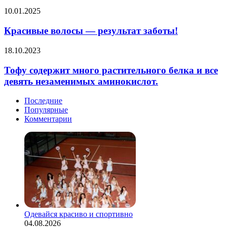
составил
Красивые
список
10.01.2025
волосы
лучших
—
блюд
Красивые волосы — результат заботы!
результат
для
заботы!
рождественского
Тофу
18.10.2023
и
содержит
новогоднего
много
Тофу содержит много растительного белка и все
ужина,
растительного
девять незаменимых аминокислот.
сообщает
белка
новостной
и
Последние
портал
все
Популярные
Daily
девять
Комментарии
Mail.
незаменимых
аминокислот.
Одевайся красиво и спортивно
04.08.2026