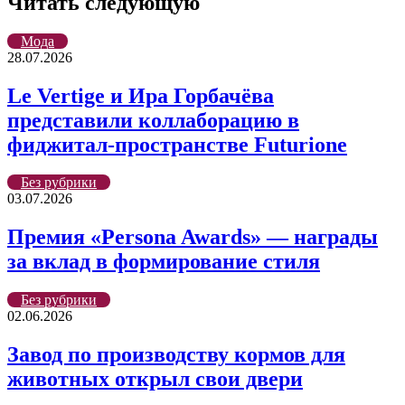
Читать следующую
почту
Мода
28.07.2026
Le Vertige и Ира Горбачёва
представили коллаборацию в
фиджитал-пространстве Futurione
Без рубрики
03.07.2026
Премия «Persona Awards» — награды
за вклад в формирование стиля
Без рубрики
02.06.2026
Завод по производству кормов для
животных открыл свои двери