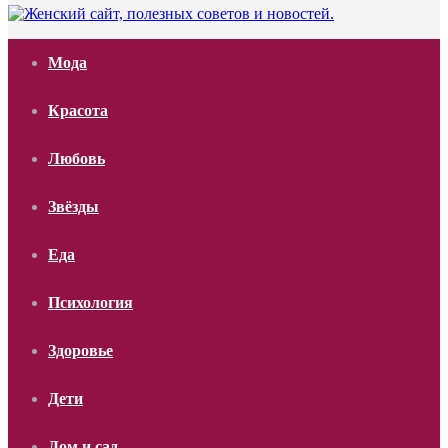
Мода
Красота
Любовь
Звёзды
Еда
Психология
Здоровье
Дети
Дом и сад