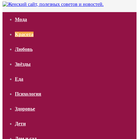
Мода
Красота
Любовь
Звёзды
Еда
Психология
Здоровье
Дети
Дом и сад