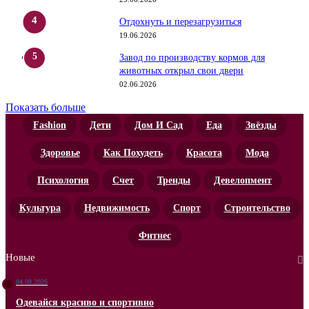
Отдохнуть и перезагрузиться
19.06.2026
Завод по производству кормов для
животных открыл свои двери
02.06.2026
Показать больше
Fashion
Дети
Дом И Сад
Еда
Звёзды
Здоровье
Как Похудеть
Красота
Мода
Психология
Счет
Тренды
Девелопмент
Культура
Недвижимость
Спорт
Строительство
Фитнес
Новые
04.08.2026
Одевайся красиво и спортивно