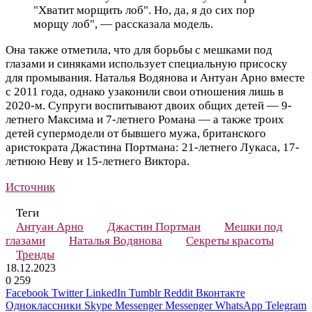
"Хватит морщить лоб". Но, да, я до сих пор
морщу лоб", — рассказала модель.
Она также отметила, что для борьбы с мешками под
глазами и синяками использует специальную присоску
для промывания. Наталья Водянова и Антуан Арно вместе
с 2011 года, однако узаконили свои отношения лишь в
2020-м. Супруги воспитывают двоих общих детей — 9-
летнего Максима и 7-летнего Романа — а также троих
детей супермодели от бывшего мужа, британского
аристократа Джастина Портмана: 21-летнего Лукаса, 17-
летнюю Неву и 15-летнего Виктора.
Источник
Теги
Антуан Арно
Джастин Портман
Мешки под
глазами
Наталья Водянова
Секреты красоты
Тренды
18.12.2023
0
259
Facebook
Twitter
LinkedIn
Tumblr
Reddit
Вконтакте
Одноклассники
Skype
Messenger
Messenger
WhatsApp
Telegram