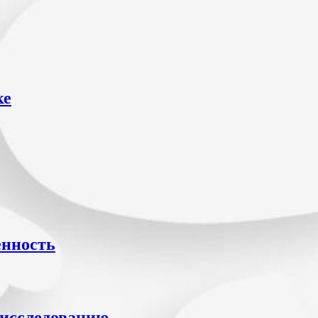
ке
енность
исследованию