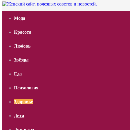
Мода
Красота
Любовь
Звёзды
Еда
Психология
Здоровье
Дети
Дом и сад