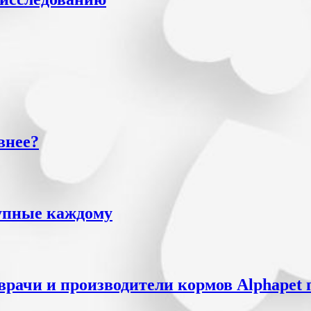
внее?
упные каждому
врачи и производители кормов Alphapet