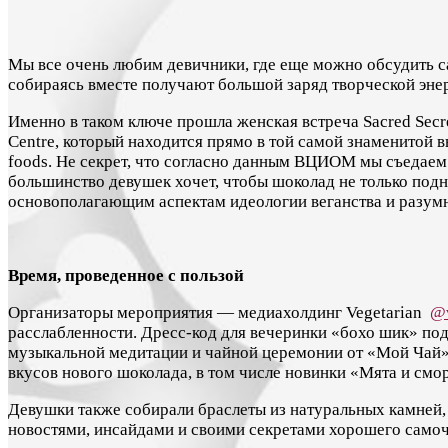
Мы все очень любим девичники, где еще можно обсудить са
собираясь вместе получают большой заряд творческой энер
Именно в таком ключе прошла женская встреча Sacred Secre
Centre, который находится прямо в той самой знаменитой 
foods. Не секрет, что согласно данным ВЦИОМ мы съедаем 6
большинство девушек хочет, чтобы шоколад не только подни
основополагающим аспектам идеологии веганства и разумн
Время, проведенное с пользой
Организаторы мероприятия — медиахолдинг Vegetarian
@v
расслабленности. Дресс-код для вечеринки «бохо шик» по
музыкальной медитации и чайной церемонии от «Мой Чай»
вкусов нового шоколада, в том числе новинки «Мята и смо
Девушки также собирали браслеты из натуральных камней
новостями, инсайдами и своими секретами хорошего само