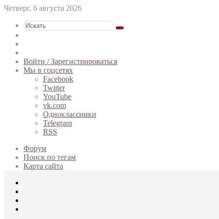
Четверг, 6 августа 2026
Искать
Switch
skin
Sidebar
Случайная
статья
Войти / Зарегистрироваться
Мы в соцсетях
Facebook
Twitter
YouTube
vk.com
Одноклассники
Telegram
RSS
Форум
Поиск по тегам
Карта сайта
Меню
Искать
Switch
skin
Войти