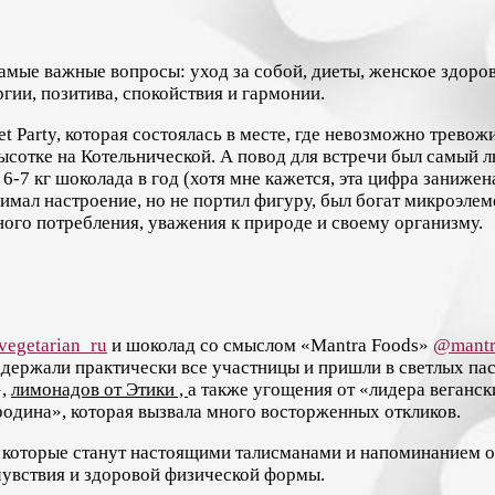
мые важные вопросы: уход за собой, диеты, женское здоров
гии, позитива, спокойствия и гармонии.
t Party, которая состоялась в месте, где невозможно тревож
высотке на Котельнической. А повод для встречи был самый
-7 кг шоколада в год (хотя мне кажется, эта цифра занижен
мал настроение, но не портил фигуру, был богат микроэлеме
ого потребления, уважения к природе и своему организму.
egetarian_ru
и шоколад со смыслом «Mantra Foods»
@mantr
ддержали практически все участницы и пришли в светлых па
,
лимонадов от Этики ,
а также угощения от «лидера веганс
родина», которая вызвала много восторженных откликов.
, которые станут настоящими талисманами и напоминанием 
чувствия и здоровой физической формы.