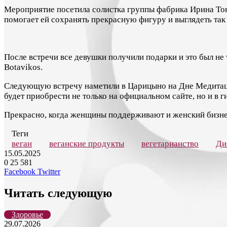
Мероприятие посетила солистка группы фабрика Ирина Тонев
помогает ей сохранять прекрасную фигуру и выглядеть так
После встречи все девушки получили подарки и это был не
Botavikos.
Следующую встречу наметили в Царицыно на Дне Медитации
будет приобрести не только на официальном сайте, но и в 
Прекрасно, когда женщины поддерживают и женский бизнес
Теги
веган
веганские продукты
вегетарианство
Ди
15.05.2025
0
25 581
LinkedIn
Tumblr
Reddit
Вконтакте
Одноклассники
Skype
Messenger
Messenger
WhatsApp
Telegram
Viber
Line
Поделиться
Печатать
Facebook
Twitter
через
электронную
Читать следующую
почту
Здоровье
29.07.2026