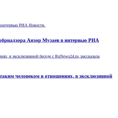
в интервью РИА Новости.
собрнадзора Анзор Музаев в интервью РИА
иях, в эксклюзивной беседе с RuNews24.ru, рассказала
с таким человеком в отношениях, в эксклюзивной