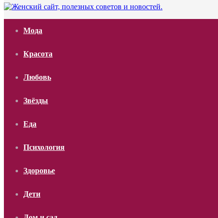
Мода
Красота
Любовь
Звёзды
Еда
Психология
Здоровье
Дети
Дом и сад