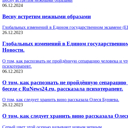
Весну встретим нежными образами
06.12.2024
Весну встретим нежными образами
Глобальных изменений в Едином государственном экзамене (ЕГ
26.12.2023
Глобальных изменений в Едином государственном
Новости.
О том, как распознать не пройдённую сепарацию человека и что
психотерапевт.
06.12.2023
О том, как распознать не пройдённую сепарацию ч
беседе с RuNews24.ru, рассказала психотерапевт.
О том, как следует хранить вино рассказала Олеся Буняева.
26.12.2023
О том, как следует хранить вино рассказала Олес
Серый цвет этой осенью называют новым черным.